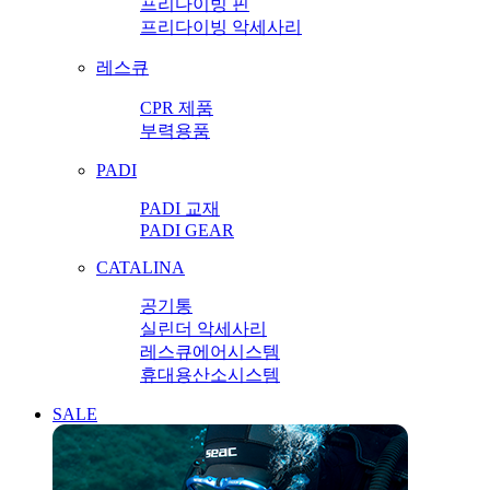
프리다이빙 핀
프리다이빙 악세사리
레스큐
CPR 제품
부력용품
PADI
PADI 교재
PADI GEAR
CATALINA
공기통
실린더 악세사리
레스큐에어시스템
휴대용산소시스템
SALE