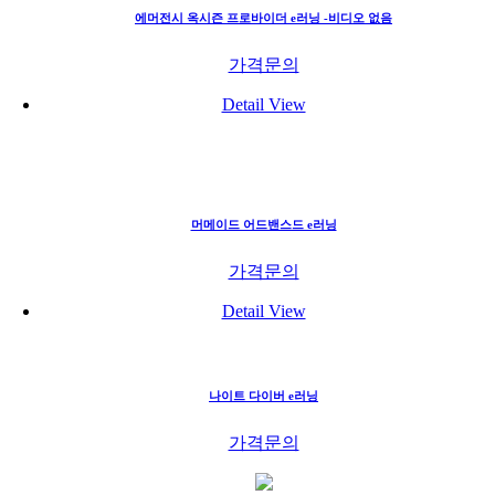
에머전시 옥시즌 프로바이더 e러닝 -비디오 없음
가격문의
Detail View
머메이드 어드밴스드 e러닝
가격문의
Detail View
나이트 다이버 e러닝
가격문의