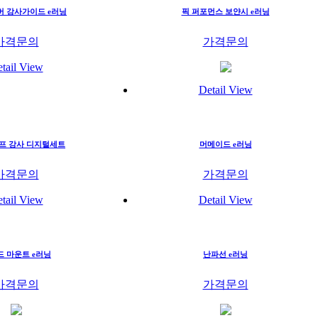
 강사가이드 e러닝
픽 퍼포먼스 보얀시 e러닝
가격문의
가격문의
tail View
Detail View
태프 강사 디지털세트
머메이드 e러닝
가격문의
가격문의
tail View
Detail View
 마운트 e러닝
난파선 e러닝
가격문의
가격문의