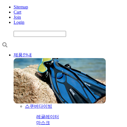
Sitemap
Cart
Join
Login
제품안내
스쿠버다이빙
레귤레이터
마스크