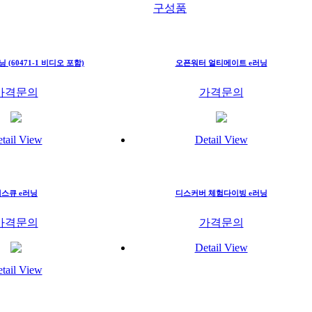
구성품
(60471-1 비디오 포함)
오픈워터 얼티메이트 e러닝
가격문의
가격문의
tail View
Detail View
스큐 e러닝
디스커버 체험다이빙 e러닝
가격문의
가격문의
Detail View
tail View