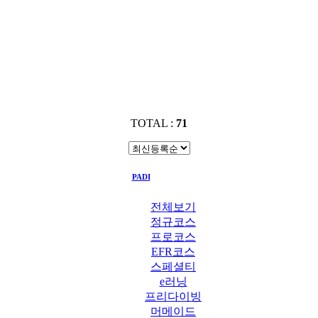
TOTAL :
71
PADI
PADI 교재
전체보기
정규코스
프로코스
EFR코스
스페셜티
e러닝
프리다이빙
머메이드