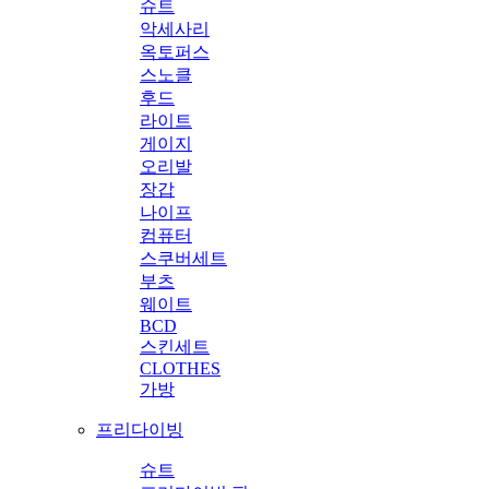
슈트
악세사리
옥토퍼스
스노클
후드
라이트
게이지
오리발
장갑
나이프
컴퓨터
스쿠버세트
부츠
웨이트
BCD
스킨세트
CLOTHES
가방
프리다이빙
슈트