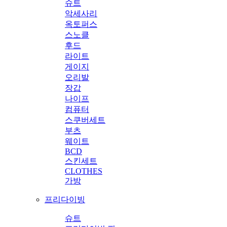
슈트
악세사리
옥토퍼스
스노클
후드
라이트
게이지
오리발
장갑
나이프
컴퓨터
스쿠버세트
부츠
웨이트
BCD
스킨세트
CLOTHES
가방
프리다이빙
슈트