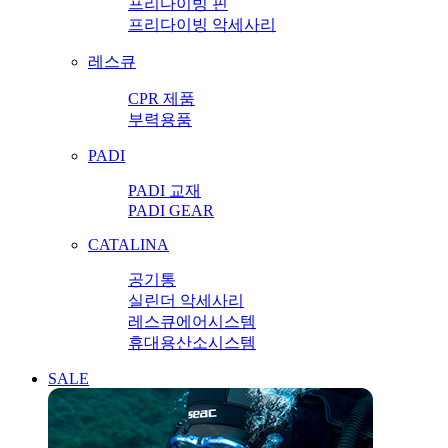
프리다이빙 핀
프리다이빙 악세사리
레스큐
CPR 제품
부력용품
PADI
PADI 교재
PADI GEAR
CATALINA
공기통
실린더 악세사리
레스큐에어시스템
휴대용산소시스템
SALE