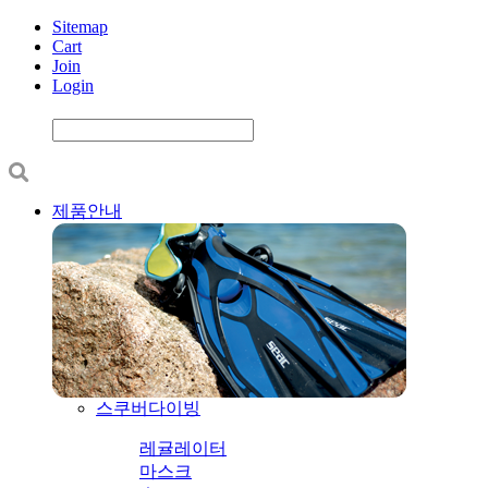
Sitemap
Cart
Join
Login
제품안내
스쿠버다이빙
레귤레이터
마스크