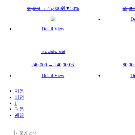
90,000
→
45,000
원
▼50%
65,00
De
Detail View
프리다이빙 부이
240,000
→
240,000
원
80,00
Detail View
De
처음
이전
1
다음
맨끝