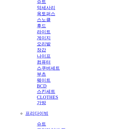
슈트
악세사리
옥토퍼스
스노클
후드
라이트
게이지
오리발
장갑
나이프
컴퓨터
스쿠버세트
부츠
웨이트
BCD
스킨세트
CLOTHES
가방
프리다이빙
슈트