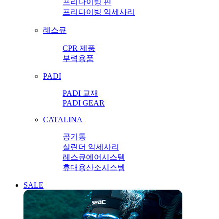
프리다이빙 핀
프리다이빙 악세사리
레스큐
CPR 제품
부력용품
PADI
PADI 교재
PADI GEAR
CATALINA
공기통
실린더 악세사리
레스큐에어시스템
휴대용산소시스템
SALE