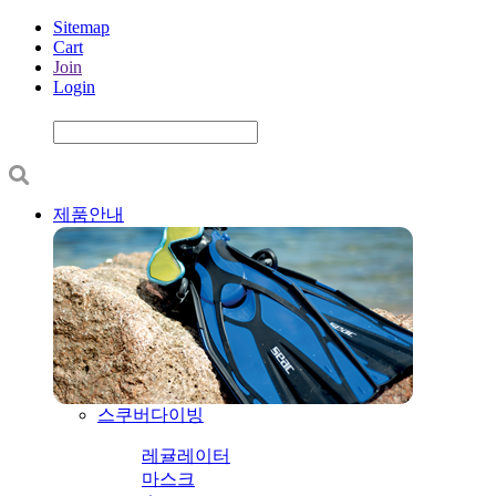
Sitemap
Cart
Join
Login
제품안내
스쿠버다이빙
레귤레이터
마스크