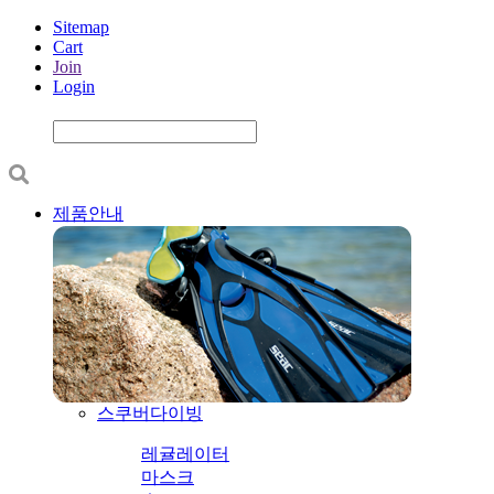
Sitemap
Cart
Join
Login
제품안내
스쿠버다이빙
레귤레이터
마스크