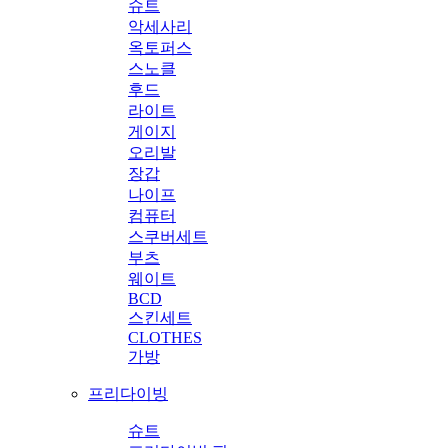
슈트
악세사리
옥토퍼스
스노클
후드
라이트
게이지
오리발
장갑
나이프
컴퓨터
스쿠버세트
부츠
웨이트
BCD
스킨세트
CLOTHES
가방
프리다이빙
슈트