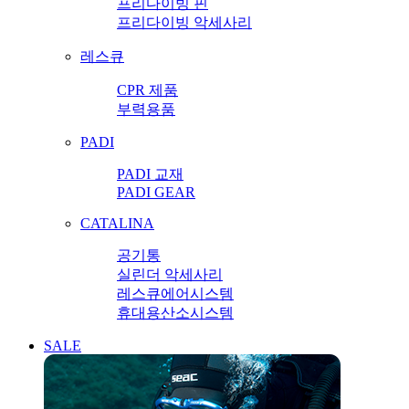
프리다이빙 핀
프리다이빙 악세사리
레스큐
CPR 제품
부력용품
PADI
PADI 교재
PADI GEAR
CATALINA
공기통
실린더 악세사리
레스큐에어시스템
휴대용산소시스템
SALE