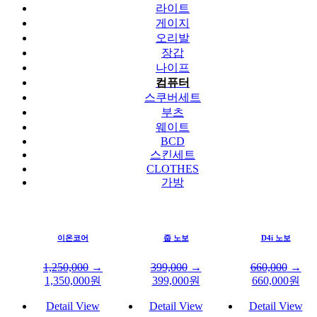
라이트
게이지
오리발
장갑
나이프
컴퓨터
스쿠버세트
부츠
웨이트
BCD
스킨세트
CLOTHES
가방
이온코어
줍 노보
D4i 노보
1,250,000
→
399,000
→
660,000
→
1,350,000
원
399,000
원
660,000
원
Detail View
Detail View
Detail View