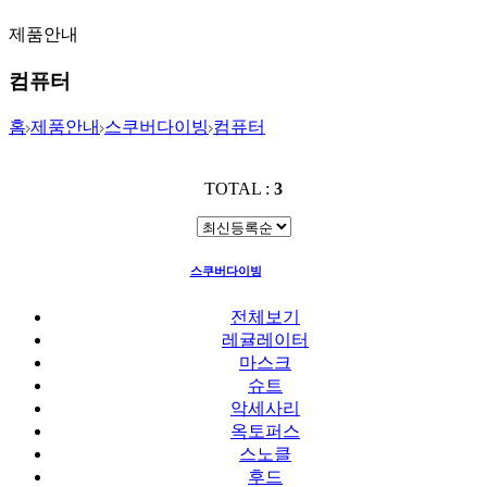
제품안내
컴퓨터
홈
제품안내
스쿠버다이빙
컴퓨터
TOTAL :
3
스쿠버다이빙
컴퓨터
전체보기
레귤레이터
마스크
슈트
악세사리
옥토퍼스
스노클
후드