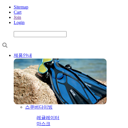
Sitemap
Cart
Join
Login
제품안내
스쿠버다이빙
레귤레이터
마스크