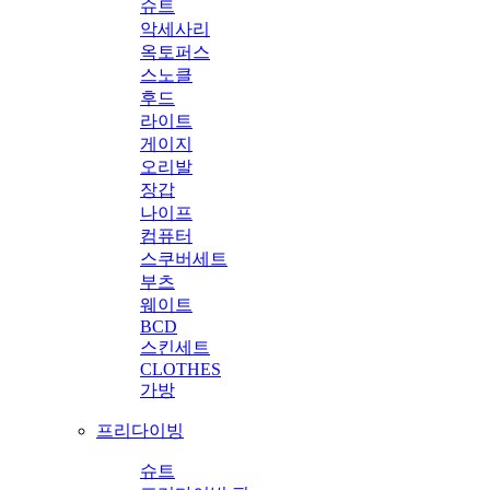
슈트
악세사리
옥토퍼스
스노클
후드
라이트
게이지
오리발
장갑
나이프
컴퓨터
스쿠버세트
부츠
웨이트
BCD
스킨세트
CLOTHES
가방
프리다이빙
슈트