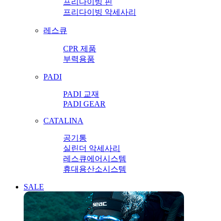
프리다이빙 핀
프리다이빙 악세사리
레스큐
CPR 제품
부력용품
PADI
PADI 교재
PADI GEAR
CATALINA
공기통
실린더 악세사리
레스큐에어시스템
휴대용산소시스템
SALE