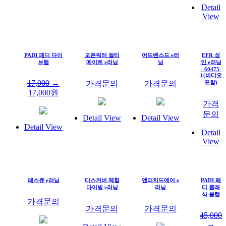
Detail
View
PADI 패디 다이
오픈워터 얼티
어드밴스드 e러
EFR 성
브랩
메이트 e러닝
닝
인 e러닝
- 60475-
1(비디오
17,000
→
가격문의
가격문의
포함)
17,000
원
가격
문의
Detail View
Detail View
Detail View
Detail
View
레스큐 e러닝
디스커버 체험
엔리치드에어 e
PADI 패
다이빙 e러닝
러닝
디 클래
식 볼캡
가격문의
가격문의
가격문의
45,000
→