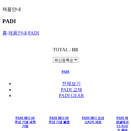
제품안내
PADI
홈
제품안내
PADI
TOTAL :
111
PADI
전체보기
PADI 교재
PADI GEAR
PADI 패디 60
PADI 패디 60
PADI 패디 오션
PADI 에
주년 기념 세척
주년 기념 볼캡
스티커 세트
센셜테크
가방
LS 티셔
츠 클래