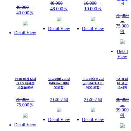
48,000
→
10,000
→
식
40,000
→
48,000
원
10,000
원
40,000
원
75,000
→
75,000
Detail View
Detail View
원
Detail View
Detail
View
PADI 에센셜테
딥다이버 e러닝
드라이슈트 e러
PADI 패
크 LS 티셔츠
(60476-1 비디
닝 (60471-1 비
디 고급
오션플로우
오포함)
디오 포함)
소시지
75,000
→
99,000
가격문의
가격문의
→
75,000
원
99,000
원
Detail View
Detail View
Detail View