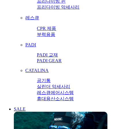
프리다이빙 핀
프리다이빙 악세사리
레스큐
CPR 제품
부력용품
PADI
PADI 교재
PADI GEAR
CATALINA
공기통
실린더 악세사리
레스큐에어시스템
휴대용산소시스템
SALE