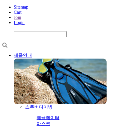
Sitemap
Cart
Join
Login
제품안내
스쿠버다이빙
레귤레이터
마스크