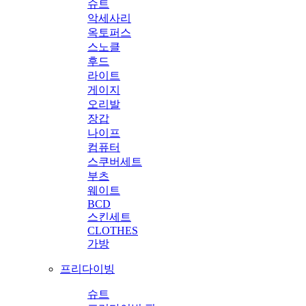
슈트
악세사리
옥토퍼스
스노클
후드
라이트
게이지
오리발
장갑
나이프
컴퓨터
스쿠버세트
부츠
웨이트
BCD
스킨세트
CLOTHES
가방
프리다이빙
슈트