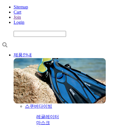
Sitemap
Cart
Join
Login
제품안내
스쿠버다이빙
레귤레이터
마스크