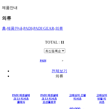
제품안내
의류
홈
제품안내
PADI
PADI GEAR
의류
TOTAL :
11
PADI
PADI GEAR
>
의류
전체보기
의류
PADI 에센셜테
PADI 에센셜테
고래상어 긴팔
고래상어
크 LS 티셔츠
크 LS 티셔츠
티셔츠
반팔 티
클래식
오션플로우
셔츠
69,000
→