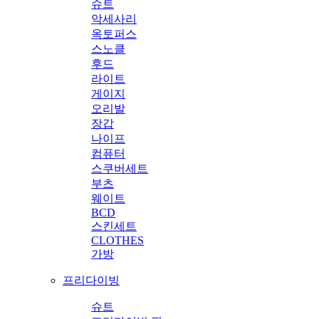
슈트
악세사리
옥토퍼스
스노클
후드
라이트
게이지
오리발
장갑
나이프
컴퓨터
스쿠버세트
부츠
웨이트
BCD
스킨세트
CLOTHES
가방
프리다이빙
슈트