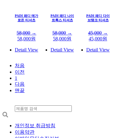
PADI 패디 메가
PADI 패디 나이
PADI 패디 다이
로돈 티셔츠
트록스 티셔츠
브탱크 티셔츠
58,000
→
58,000
→
45,000
→
58,000
원
58,000
원
45,000
원
Detail View
Detail View
Detail View
처음
이전
1
다음
맨끝
개인정보 취급방침
이용약관