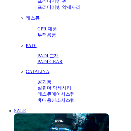
프리다이빙 핀
프리다이빙 악세사리
레스큐
CPR 제품
부력용품
PADI
PADI 교재
PADI GEAR
CATALINA
공기통
실린더 악세사리
레스큐에어시스템
휴대용산소시스템
SALE