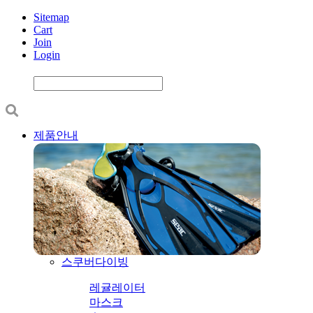
Sitemap
Cart
Join
Login
제품안내
스쿠버다이빙
레귤레이터
마스크