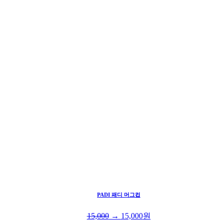
PADI 패디 머그컵
15,000
→
15,000
원