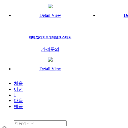
Detail View
De
패디 엔리치드에어탱크 스티커
가격문의
Detail View
처음
이전
1
다음
맨끝