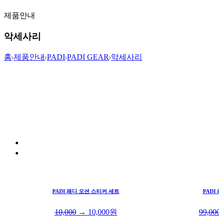
제품안내
악세사리
홈
제품안내
PADI
PADI GEAR
악세사리
PADI 패디 오션 스티커 세트
PADI
10,000
→
10,000
원
99,00