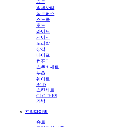
슈트
악세사리
옥토퍼스
스노클
후드
라이트
게이지
오리발
장갑
나이프
컴퓨터
스쿠버세트
부츠
웨이트
BCD
스킨세트
CLOTHES
가방
프리다이빙
슈트