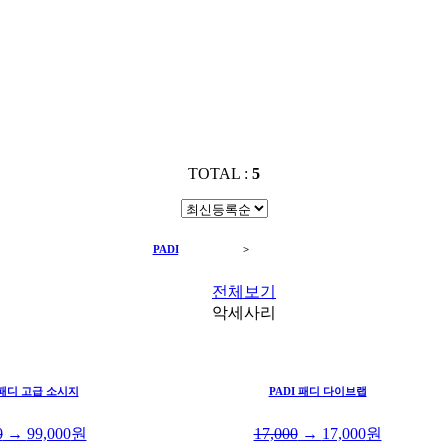
TOTAL :
5
PADI
PADI GEAR
>
악세사리
전체보기
악세사리
 패디 고급 소시지
PADI 패디 다이브랩
0
→
99,000
원
17,000
→
17,000
원