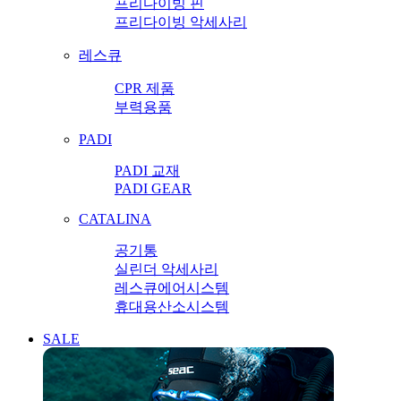
프리다이빙 핀
프리다이빙 악세사리
레스큐
CPR 제품
부력용품
PADI
PADI 교재
PADI GEAR
CATALINA
공기통
실린더 악세사리
레스큐에어시스템
휴대용산소시스템
SALE