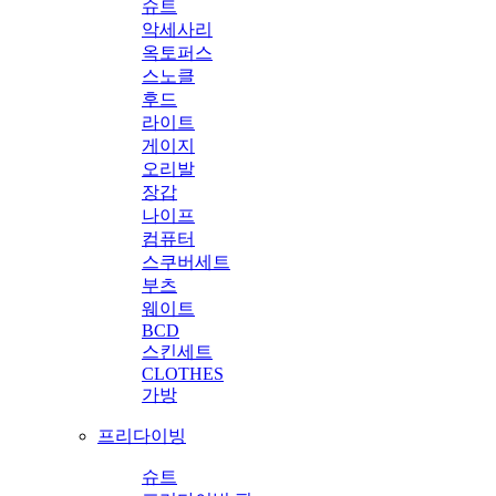
슈트
악세사리
옥토퍼스
스노클
후드
라이트
게이지
오리발
장갑
나이프
컴퓨터
스쿠버세트
부츠
웨이트
BCD
스킨세트
CLOTHES
가방
프리다이빙
슈트