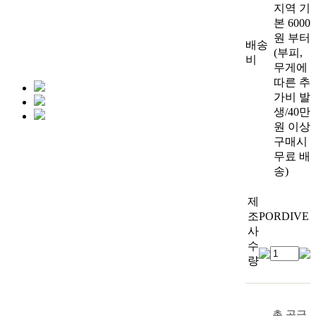
지역 기
본 6000
원 부터
배송
(부피,
비
무게에
따른 추
가비 발
생/40만
원 이상
구매시
무료 배
송)
제
조
PORDIVE
사
수
량
총 공급