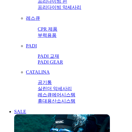
프리다이빙 핀
프리다이빙 악세사리
레스큐
CPR 제품
부력용품
PADI
PADI 교재
PADI GEAR
CATALINA
공기통
실린더 악세사리
레스큐에어시스템
휴대용산소시스템
SALE