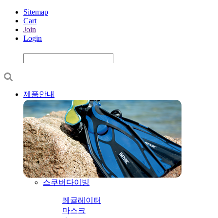
Sitemap
Cart
Join
Login
제품안내
스쿠버다이빙
레귤레이터
마스크