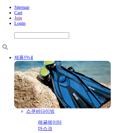
Sitemap
Cart
Join
Login
제품안내
스쿠버다이빙
레귤레이터
마스크