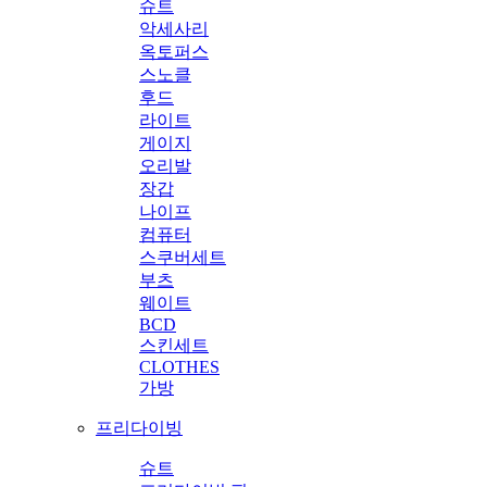
슈트
악세사리
옥토퍼스
스노클
후드
라이트
게이지
오리발
장갑
나이프
컴퓨터
스쿠버세트
부츠
웨이트
BCD
스킨세트
CLOTHES
가방
프리다이빙
슈트