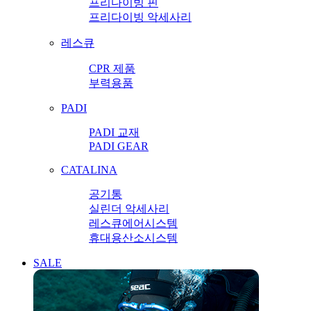
프리다이빙 핀
프리다이빙 악세사리
레스큐
CPR 제품
부력용품
PADI
PADI 교재
PADI GEAR
CATALINA
공기통
실린더 악세사리
레스큐에어시스템
휴대용산소시스템
SALE