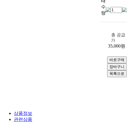
태
수
량
총 공급
가
35,000
원
상품정보
관련상품