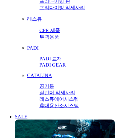
프리다이빙 핀
프리다이빙 악세사리
레스큐
CPR 제품
부력용품
PADI
PADI 교재
PADI GEAR
CATALINA
공기통
실린더 악세사리
레스큐에어시스템
휴대용산소시스템
SALE