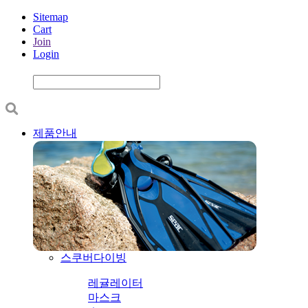
Sitemap
Cart
Join
Login
제품안내
스쿠버다이빙
레귤레이터
마스크