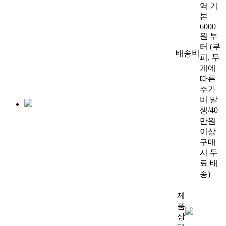
역 기
본
6000
원 부
터 (부
배송비
피, 무
게에
따른
추가
비 발
생/40
만원
이상
구매
시 무
료 배
송)
제
품
상