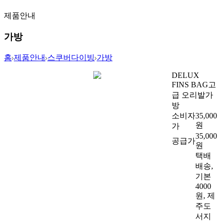
제품안내
가방
홈
제품안내
스쿠버다이빙
가방
DELUX
FINS BAG
고
급 오리발가
방
소비자
35,000
원
가
35,000
공급가
원
택배
배송,
기본
4000
원, 제
주도
서지