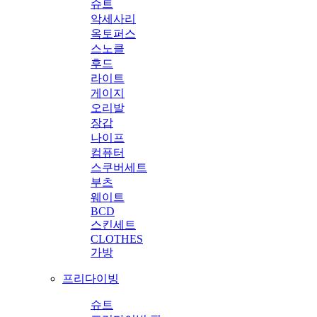
슈트
악세사리
옥토퍼스
스노클
후드
라이트
게이지
오리발
장갑
나이프
컴퓨터
스쿠버세트
부츠
웨이트
BCD
스킨세트
CLOTHES
가방
프리다이빙
슈트