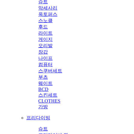
슈트
악세사리
옥토퍼스
스노클
후드
라이트
게이지
오리발
장갑
나이프
컴퓨터
스쿠버세트
부츠
웨이트
BCD
스킨세트
CLOTHES
가방
프리다이빙
슈트