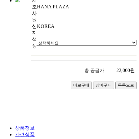
제
조
HANA PLAZA
사
원
산
KOREA
지
색
상
22,000
원
총 공급가
상품정보
관련상품