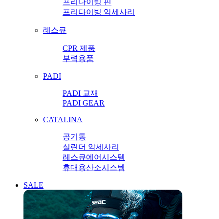
프리다이빙 핀
프리다이빙 악세사리
레스큐
CPR 제품
부력용품
PADI
PADI 교재
PADI GEAR
CATALINA
공기통
실린더 악세사리
레스큐에어시스템
휴대용산소시스템
SALE