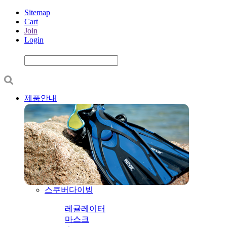
Sitemap
Cart
Join
Login
제품안내
스쿠버다이빙
레귤레이터
마스크