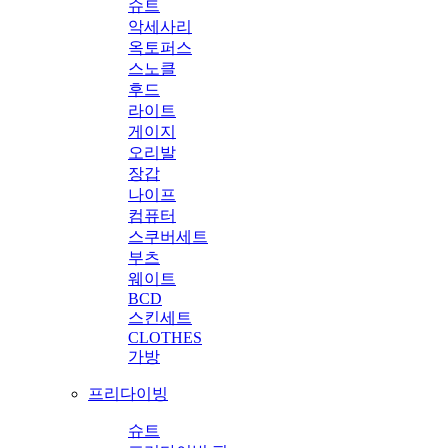
슈트
악세사리
옥토퍼스
스노클
후드
라이트
게이지
오리발
장갑
나이프
컴퓨터
스쿠버세트
부츠
웨이트
BCD
스킨세트
CLOTHES
가방
프리다이빙
슈트