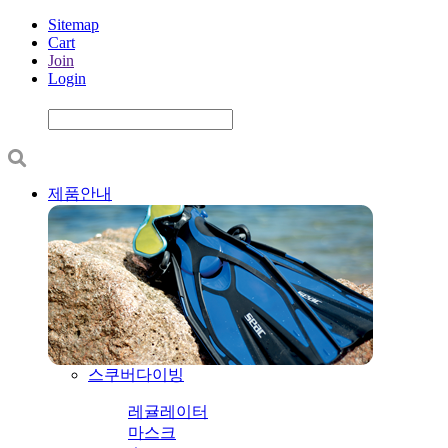
Sitemap
Cart
Join
Login
제품안내
스쿠버다이빙
레귤레이터
마스크