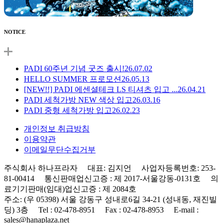
NOTICE
PADI 60주년 기념 굿즈 출시!
26.07.02
HELLO SUMMER 프로모션
26.05.13
[NEW!!] PADI 에센셜테크 LS 티셔츠 입고 ...
26.04.21
PADI 세척가방 NEW 색상 입고
26.03.16
PADI 중형 세척가방 입고
26.02.23
개인정보 취급방침
이용약관
이메일무단수집거부
주식회사 하나프라자 대표: 김지언 사업자등록번호: 253-
81-00414 통신판매업신고증 : 제 2017-서울강동-0131호 의
료기기판매(임대)업신고증 : 제 2084호
주소: (우 05398) 서울 강동구 성내로6길 34-21 (성내동, 재진빌
딩) 3층 Tel : 02-478-8951 Fax : 02-478-8953 E-mail :
sales@hanaplaza.net