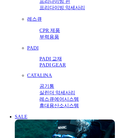
프리다이빙 핀
프리다이빙 악세사리
레스큐
CPR 제품
부력용품
PADI
PADI 교재
PADI GEAR
CATALINA
공기통
실린더 악세사리
레스큐에어시스템
휴대용산소시스템
SALE