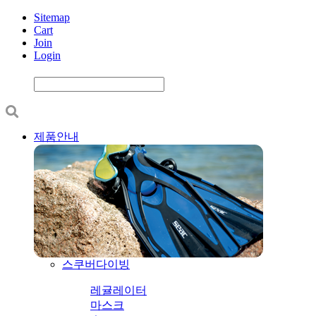
Sitemap
Cart
Join
Login
제품안내
스쿠버다이빙
레귤레이터
마스크