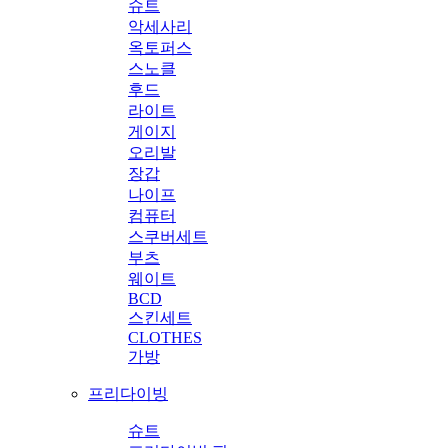
슈트
악세사리
옥토퍼스
스노클
후드
라이트
게이지
오리발
장갑
나이프
컴퓨터
스쿠버세트
부츠
웨이트
BCD
스킨세트
CLOTHES
가방
프리다이빙
슈트