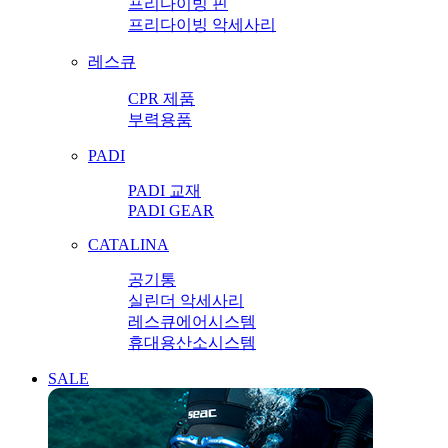
프리다이빙 핀
프리다이빙 악세사리
레스큐
CPR 제품
부력용품
PADI
PADI 교재
PADI GEAR
CATALINA
공기통
실린더 악세사리
레스큐에어시스템
휴대용산소시스템
SALE