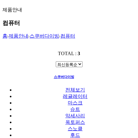
제품안내
컴퓨터
홈
제품안내
스쿠버다이빙
컴퓨터
TOTAL :
3
스쿠버다이빙
컴퓨터
전체보기
레귤레이터
마스크
슈트
악세사리
옥토퍼스
스노클
후드