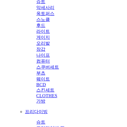
슈트
악세사리
옥토퍼스
스노클
후드
라이트
게이지
오리발
장갑
나이프
컴퓨터
스쿠버세트
부츠
웨이트
BCD
스킨세트
CLOTHES
가방
프리다이빙
슈트