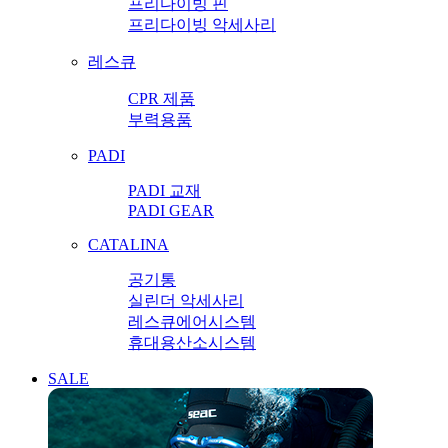
프리다이빙 핀
프리다이빙 악세사리
레스큐
CPR 제품
부력용품
PADI
PADI 교재
PADI GEAR
CATALINA
공기통
실린더 악세사리
레스큐에어시스템
휴대용산소시스템
SALE