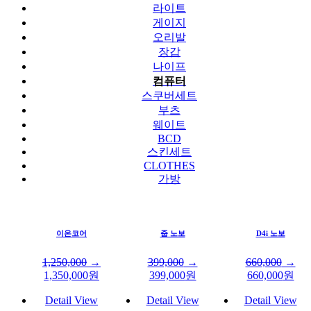
라이트
게이지
오리발
장갑
나이프
컴퓨터
스쿠버세트
부츠
웨이트
BCD
스킨세트
CLOTHES
가방
이온코어
줍 노보
D4i 노보
1,250,000
→
399,000
→
660,000
→
1,350,000
원
399,000
원
660,000
원
Detail View
Detail View
Detail View