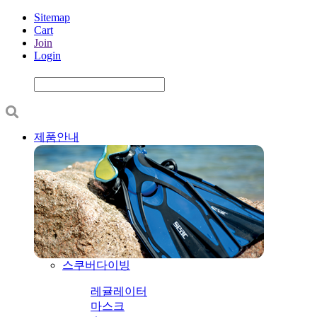
Sitemap
Cart
Join
Login
제품안내
스쿠버다이빙
레귤레이터
마스크