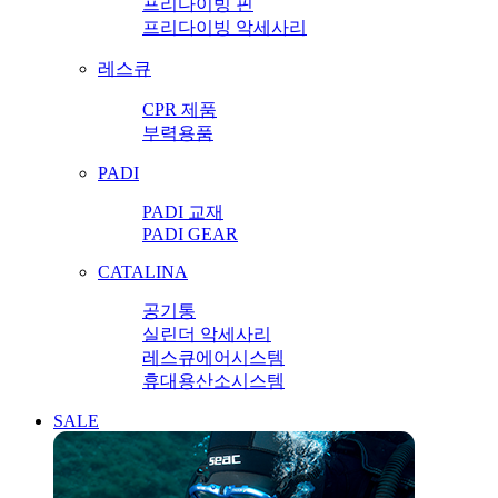
프리다이빙 핀
프리다이빙 악세사리
레스큐
CPR 제품
부력용품
PADI
PADI 교재
PADI GEAR
CATALINA
공기통
실린더 악세사리
레스큐에어시스템
휴대용산소시스템
SALE