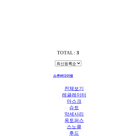
TOTAL :
3
스쿠버다이빙
라이트
전체보기
레귤레이터
마스크
슈트
악세사리
옥토퍼스
스노클
후드