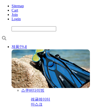
Sitemap
Cart
Join
Login
제품안내
스쿠버다이빙
레귤레이터
마스크