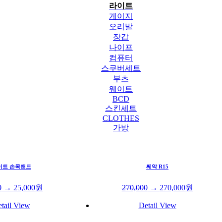
라이트
게이지
오리발
장갑
나이프
컴퓨터
스쿠버세트
부츠
웨이트
BCD
스킨세트
CLOTHES
가방
이트 손목밴드
쎄악 R15
0
→
25,000
원
270,000
→
270,000
원
tail View
Detail View