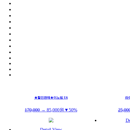
★할인판매★이노빔 U6
라
170,000
→
85,000
원
▼50%
25,00
De
Detail View