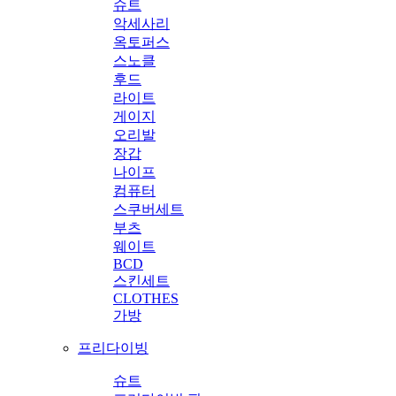
슈트
악세사리
옥토퍼스
스노클
후드
라이트
게이지
오리발
장갑
나이프
컴퓨터
스쿠버세트
부츠
웨이트
BCD
스킨세트
CLOTHES
가방
프리다이빙
슈트