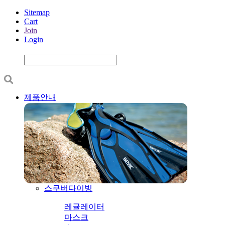
Sitemap
Cart
Join
Login
제품안내
스쿠버다이빙
레귤레이터
마스크