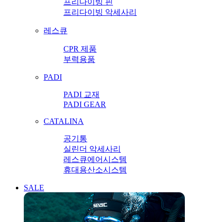
프리다이빙 핀
프리다이빙 악세사리
레스큐
CPR 제품
부력용품
PADI
PADI 교재
PADI GEAR
CATALINA
공기통
실린더 악세사리
레스큐에어시스템
휴대용산소시스템
SALE