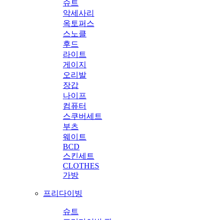
슈트
악세사리
옥토퍼스
스노클
후드
라이트
게이지
오리발
장갑
나이프
컴퓨터
스쿠버세트
부츠
웨이트
BCD
스킨세트
CLOTHES
가방
프리다이빙
슈트