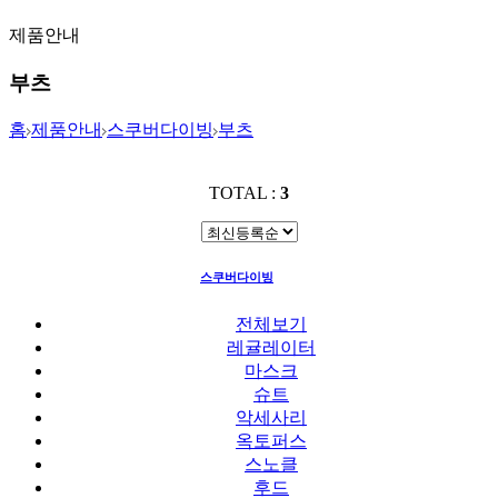
제품안내
부츠
홈
제품안내
스쿠버다이빙
부츠
TOTAL :
3
스쿠버다이빙
부츠
전체보기
레귤레이터
마스크
슈트
악세사리
옥토퍼스
스노클
후드