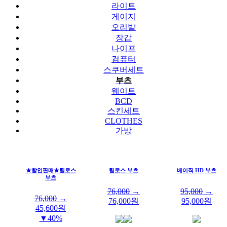
라이트
게이지
오리발
장갑
나이프
컴퓨터
스쿠버세트
부츠
웨이트
BCD
스킨세트
CLOTHES
가방
★할인판매★틸로스
틸로스 부츠
베이직 HD 부츠
부츠
76,000
→
95,000
→
76,000
→
76,000
원
95,000
원
45,600
원
▼40%