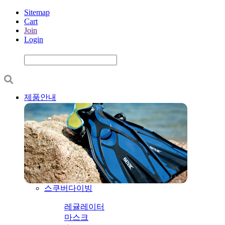
Sitemap
Cart
Join
Login
제품안내
스쿠버다이빙
레귤레이터
마스크