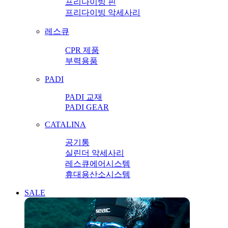
프리다이빙 핀
프리다이빙 악세사리
레스큐
CPR 제품
부력용품
PADI
PADI 교재
PADI GEAR
CATALINA
공기통
실린더 악세사리
레스큐에어시스템
휴대용산소시스템
SALE