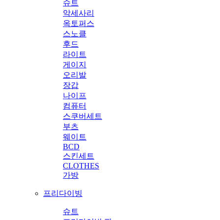
슈트
악세사리
옥토퍼스
스노클
후드
라이트
게이지
오리발
장갑
나이프
컴퓨터
스쿠버세트
부츠
웨이트
BCD
스킨세트
CLOTHES
가방
프리다이빙
슈트