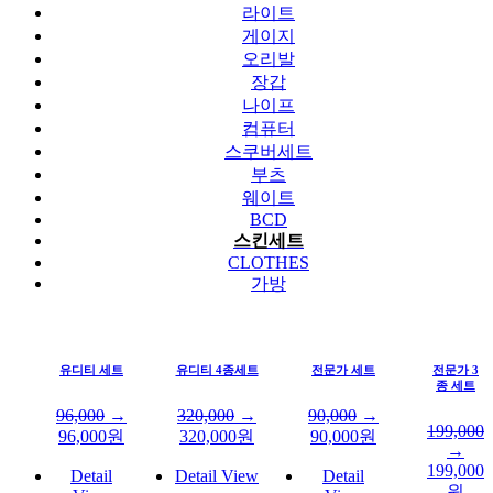
라이트
게이지
오리발
장갑
나이프
컴퓨터
스쿠버세트
부츠
웨이트
BCD
스킨세트
CLOTHES
가방
유디티 세트
유디티 4종세트
전문가 세트
전문가 3
종 세트
96,000
→
320,000
→
90,000
→
199,000
96,000
원
320,000
원
90,000
원
→
199,000
Detail
Detail View
Detail
원