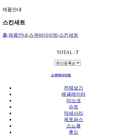
제품안내
스킨세트
홈
제품안내
스쿠버다이빙
스킨세트
TOTAL :
7
스쿠버다이빙
스킨세트
전체보기
레귤레이터
마스크
슈트
악세사리
옥토퍼스
스노클
후드