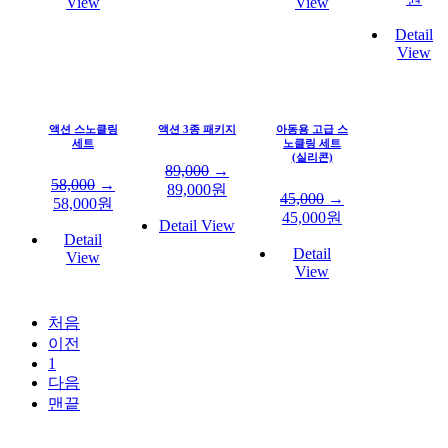
View
View
Detail
View
액션 스노클링
액션 3종 패키지
아동용 고급 스
세트
노클링 세트
(실리콘)
89,000
→
58,000
→
89,000
원
45,000
→
58,000
원
45,000
원
Detail View
Detail
Detail
View
View
처음
이전
1
다음
맨끝