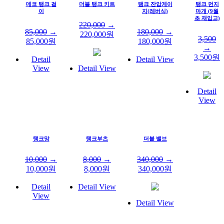
데코 탱크 걸
더블 탱크 키트
탱크 잔압게이
탱크 먼지
이
지(레버식)
마개 (9월
초 재입고)
220,000
→
85,000
→
180,000
→
220,000
원
3,500
85,000
원
180,000
원
→
3,500
원
Detail
Detail View
View
Detail View
Detail
View
탱크망
탱크부츠
더블 밸브
10,000
→
8,000
→
340,000
→
10,000
원
8,000
원
340,000
원
Detail
Detail View
View
Detail View