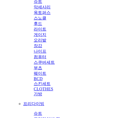
슈트
악세사리
옥토퍼스
스노클
후드
라이트
게이지
오리발
장갑
나이프
컴퓨터
스쿠버세트
부츠
웨이트
BCD
스킨세트
CLOTHES
가방
프리다이빙
슈트