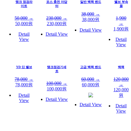
탱크 점검라
포스 충전 아답
일반 백팩 밴드
밸브 부속
이트
터
품
38,000
→
50,000
→
230,000
→
1,900
38,000
원
→
50,000
원
230,000
원
1,900
원
Detail View
Detail
Detail View
View
Detail
View
YD 딘 밸브
탱크점검기세
고급 백팩 밴드
백팩
트
78,000
→
60,000
→
120,000
100,000
→
→
78,000
원
60,000
원
100,000
원
120,000
Detail
원
Detail View
View
Detail View
Detail
View