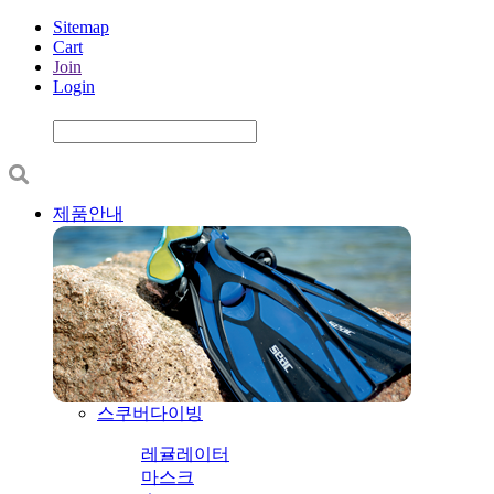
Sitemap
Cart
Join
Login
제품안내
스쿠버다이빙
레귤레이터
마스크