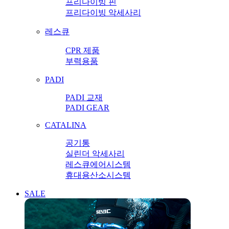
프리다이빙 핀
프리다이빙 악세사리
레스큐
CPR 제품
부력용품
PADI
PADI 교재
PADI GEAR
CATALINA
공기통
실린더 악세사리
레스큐에어시스템
휴대용산소시스템
SALE