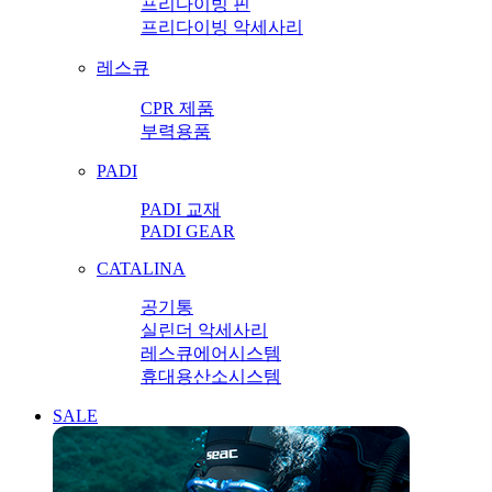
프리다이빙 핀
프리다이빙 악세사리
레스큐
CPR 제품
부력용품
PADI
PADI 교재
PADI GEAR
CATALINA
공기통
실린더 악세사리
레스큐에어시스템
휴대용산소시스템
SALE