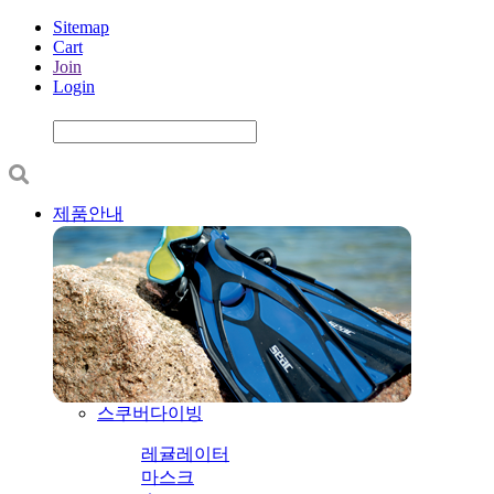
Sitemap
Cart
Join
Login
제품안내
스쿠버다이빙
레귤레이터
마스크