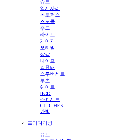
슈트
악세사리
옥토퍼스
스노클
후드
라이트
게이지
오리발
장갑
나이프
컴퓨터
스쿠버세트
부츠
웨이트
BCD
스킨세트
CLOTHES
가방
프리다이빙
슈트