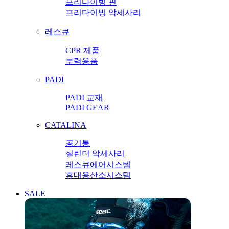
프리다이빙 핀
프리다이빙 악세사리
레스큐
CPR 제품
부력용품
PADI
PADI 교재
PADI GEAR
CATALINA
공기통
실린더 악세사리
레스큐에어시스템
휴대용산소시스템
SALE