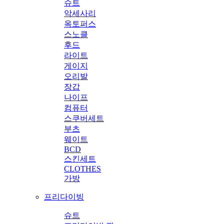
슈트
악세사리
옥토퍼스
스노클
후드
라이트
게이지
오리발
장갑
나이프
컴퓨터
스쿠버세트
부츠
웨이트
BCD
스킨세트
CLOTHES
가방
프리다이빙
슈트