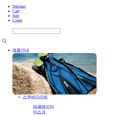
Sitemap
Cart
Join
Login
제품안내
스쿠버다이빙
레귤레이터
마스크