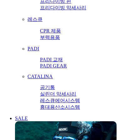
프리다이빙 핀
프리다이빙 악세사리
레스큐
CPR 제품
부력용품
PADI
PADI 교재
PADI GEAR
CATALINA
공기통
실린더 악세사리
레스큐에어시스템
휴대용산소시스템
SALE