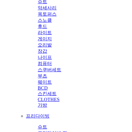
슈트
악세사리
옥토퍼스
스노클
후드
라이트
게이지
오리발
장갑
나이프
컴퓨터
스쿠버세트
부츠
웨이트
BCD
스킨세트
CLOTHES
가방
프리다이빙
슈트