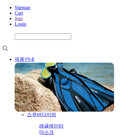
Sitemap
Cart
Join
Login
제품안내
스쿠버다이빙
레귤레이터
마스크