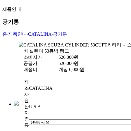
제품안내
공기통
홈
제품안내
CATALINA
공기통
CATALINA SCUBA CYLINDER 53CUFT
카타리나 
버 실린더 53큐빅 탱크
소비자가
520,000
원
공급가
520,000
원
배송비
개당
6,000
원
제
조
CATALINA
사
원
산
U.S.A
지
종
류