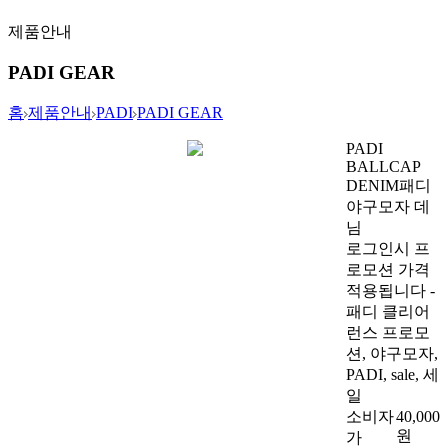
제품안내
PADI GEAR
홈
제품안내
PADI
PADI GEAR
PADI
BALLCAP
DENIM
패디
야구모자 데
님
로그인시 프
로모션 가격
적용됩니다 -
패디 클리어
런스 프로모
션, 야구모자,
PADI, sale, 세
일
소비자
40,000
원
가