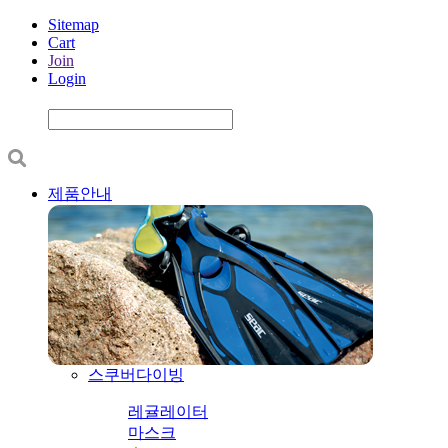
Sitemap
Cart
Join
Login
제품안내
스쿠버다이빙
레귤레이터
마스크