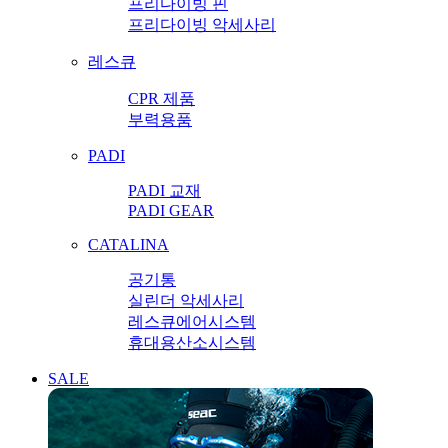
프리다이빙 핀
프리다이빙 악세사리
레스큐
CPR 제품
부력용품
PADI
PADI 교재
PADI GEAR
CATALINA
공기통
실린더 악세사리
레스큐에어시스템
휴대용산소시스템
SALE