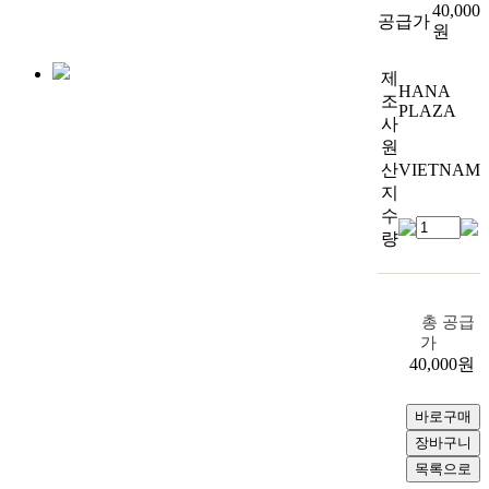
40,000
공급가
원
제
HANA
조
PLAZA
사
원
산
VIETNAM
지
수
량
총 공급
가
40,000
원