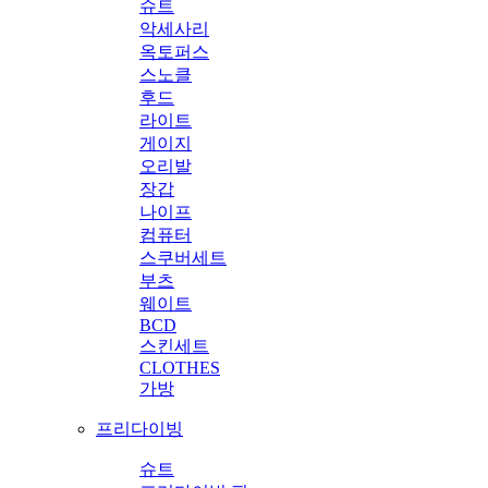
슈트
악세사리
옥토퍼스
스노클
후드
라이트
게이지
오리발
장갑
나이프
컴퓨터
스쿠버세트
부츠
웨이트
BCD
스킨세트
CLOTHES
가방
프리다이빙
슈트