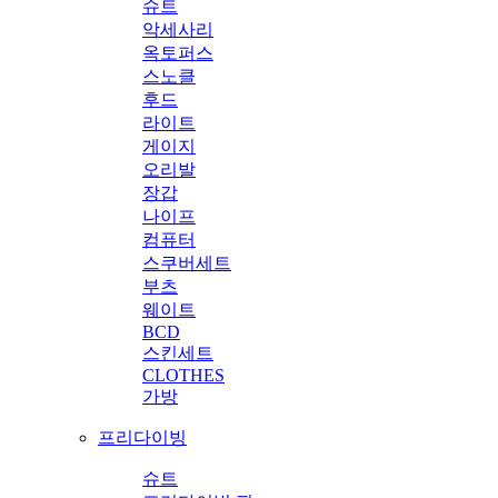
슈트
악세사리
옥토퍼스
스노클
후드
라이트
게이지
오리발
장갑
나이프
컴퓨터
스쿠버세트
부츠
웨이트
BCD
스킨세트
CLOTHES
가방
프리다이빙
슈트