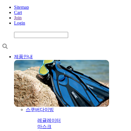
Sitemap
Cart
Join
Login
제품안내
스쿠버다이빙
레귤레이터
마스크