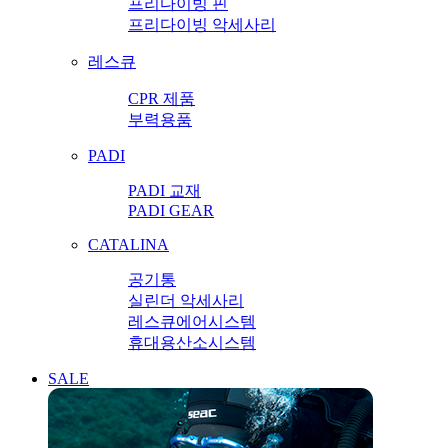
프리다이빙 핀
프리다이빙 악세사리
레스큐
CPR 제품
부력용품
PADI
PADI 교재
PADI GEAR
CATALINA
공기통
실린더 악세사리
레스큐에어시스템
휴대용산소시스템
SALE