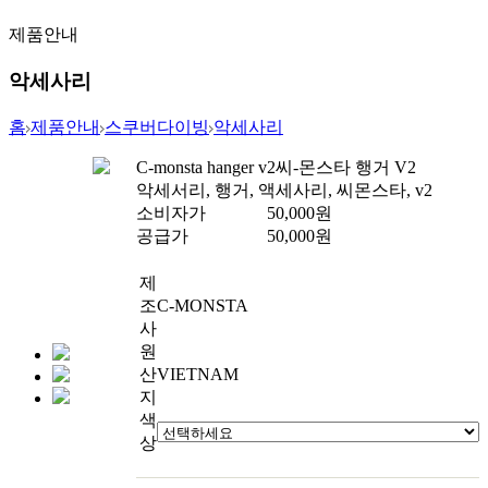
제품안내
악세사리
홈
제품안내
스쿠버다이빙
악세사리
C-monsta hanger v2
씨-몬스타 행거 V2
악세서리, 행거, 액세사리, 씨몬스타, v2
소비자가
50,000
원
공급가
50,000
원
제
조
C-MONSTA
사
원
산
VIETNAM
지
색
상