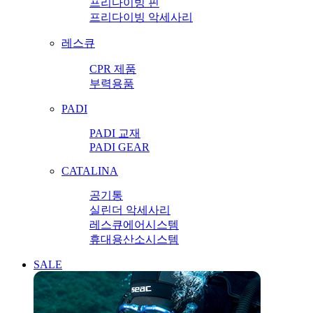
프리다이빙 핀
프리다이빙 악세사리
레스큐
CPR 제품
부력용품
PADI
PADI 교재
PADI GEAR
CATALINA
공기통
실린더 악세사리
레스큐에어시스템
휴대용산소시스템
SALE