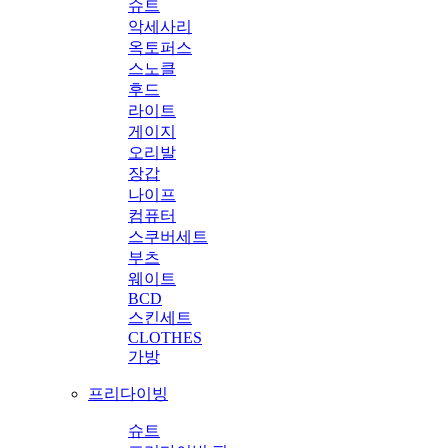
슈트
악세사리
옥토퍼스
스노클
후드
라이트
게이지
오리발
장갑
나이프
컴퓨터
스쿠버세트
부츠
웨이트
BCD
스킨세트
CLOTHES
가방
프리다이빙
슈트