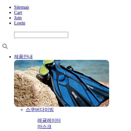
Sitemap
Cart
Join
Login
제품안내
스쿠버다이빙
레귤레이터
마스크