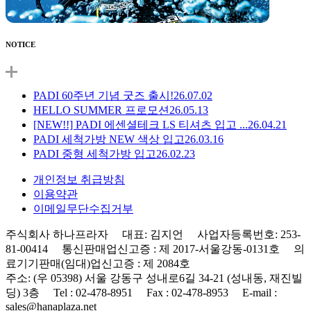
NOTICE
PADI 60주년 기념 굿즈 출시!
26.07.02
HELLO SUMMER 프로모션
26.05.13
[NEW!!] PADI 에센셜테크 LS 티셔츠 입고 ...
26.04.21
PADI 세척가방 NEW 색상 입고
26.03.16
PADI 중형 세척가방 입고
26.02.23
개인정보 취급방침
이용약관
이메일무단수집거부
주식회사 하나프라자 대표: 김지언 사업자등록번호: 253-
81-00414 통신판매업신고증 : 제 2017-서울강동-0131호 의
료기기판매(임대)업신고증 : 제 2084호
주소: (우 05398) 서울 강동구 성내로6길 34-21 (성내동, 재진빌
딩) 3층 Tel : 02-478-8951 Fax : 02-478-8953 E-mail :
sales@hanaplaza.net