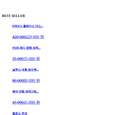
BEST SELLER
HMA55 풀페이스 마스...
420,000
420,000
원
PADI 패디 중형 세척...
35,000
35,000
원
살루스 대형 방수백...
80,000
80,000
원
쎄악 대형 세척가방...
45,000
45,000
원
틸로스 부츠