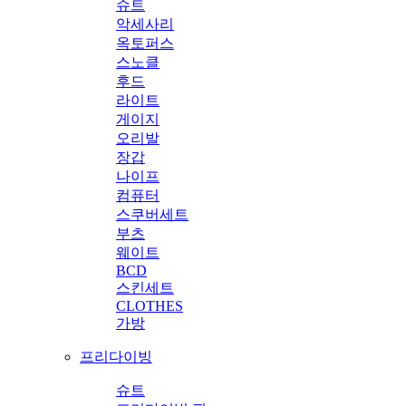
슈트
악세사리
옥토퍼스
스노클
후드
라이트
게이지
오리발
장갑
나이프
컴퓨터
스쿠버세트
부츠
웨이트
BCD
스킨세트
CLOTHES
가방
프리다이빙
슈트