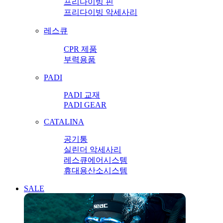
프리다이빙 핀
프리다이빙 악세사리
레스큐
CPR 제품
부력용품
PADI
PADI 교재
PADI GEAR
CATALINA
공기통
실린더 악세사리
레스큐에어시스템
휴대용산소시스템
SALE