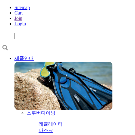
Sitemap
Cart
Join
Login
제품안내
스쿠버다이빙
레귤레이터
마스크