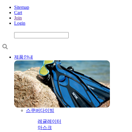
Sitemap
Cart
Join
Login
제품안내
스쿠버다이빙
레귤레이터
마스크