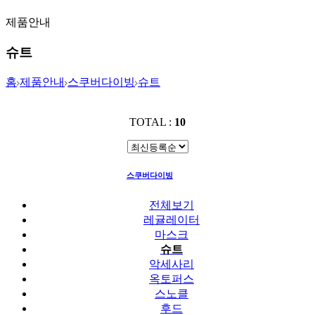
제품안내
슈트
홈
제품안내
스쿠버다이빙
슈트
TOTAL :
10
스쿠버다이빙
슈트
전체보기
레귤레이터
마스크
슈트
악세사리
옥토퍼스
스노클
후드