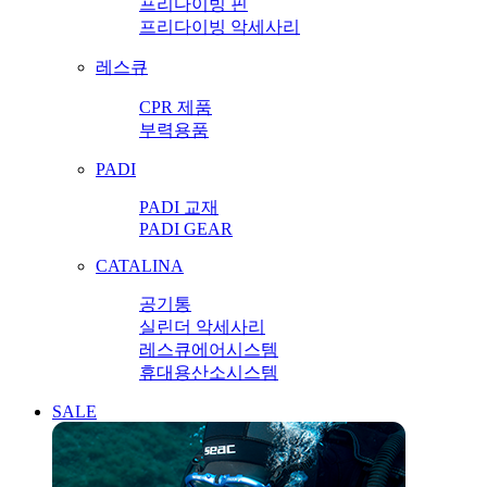
프리다이빙 핀
프리다이빙 악세사리
레스큐
CPR 제품
부력용품
PADI
PADI 교재
PADI GEAR
CATALINA
공기통
실린더 악세사리
레스큐에어시스템
휴대용산소시스템
SALE