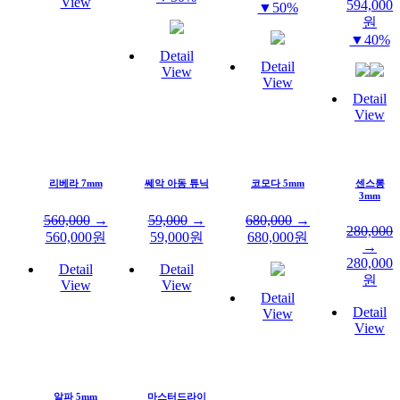
View
594,000
▼50%
원
▼40%
Detail
Detail
View
View
Detail
View
리베라 7mm
쎄악 아동 튜닉
코모다 5mm
센스롱
3mm
560,000
→
59,000
→
680,000
→
280,000
560,000
원
59,000
원
680,000
원
→
280,000
Detail
Detail
원
View
View
Detail
Detail
View
View
알파 5mm
마스터드라이