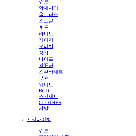
슈트
악세사리
옥토퍼스
스노클
후드
라이트
게이지
오리발
장갑
나이프
컴퓨터
스쿠버세트
부츠
웨이트
BCD
스킨세트
CLOTHES
가방
프리다이빙
슈트