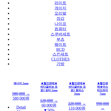
라이트
게이지
오리발
장갑
나이프
컴퓨터
스쿠버세트
부츠
웨이트
BCD
스킨세트
CLOTHES
가방
에너지 2mm
★할인판매★
★할인판매★
★할인판
바디글러브 프
바디글러브 프
매★마스
로3 숏티 2mm
로3 원피스
터드라이
580,000
→
3mm
7mm
580,000
원
120,000
→
220,000
→
990,000
60,000
원
Detail
→
110,000
원
▼50%