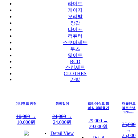
라이트
게이지
오리발
장갑
나이프
컴퓨터
스쿠버세트
부츠
웨이트
BCD
스킨세트
CLOTHES
가방
미니탱크 키링
장비걸이
드라이슈트 접
더블앤드
이식 멀티행거
볼트스냅
120mm
10,000
→
24,000
→
29,000
→
10,000
원
24,000
원
25,000
29,000
원
→
Detail View
25,000
Detail