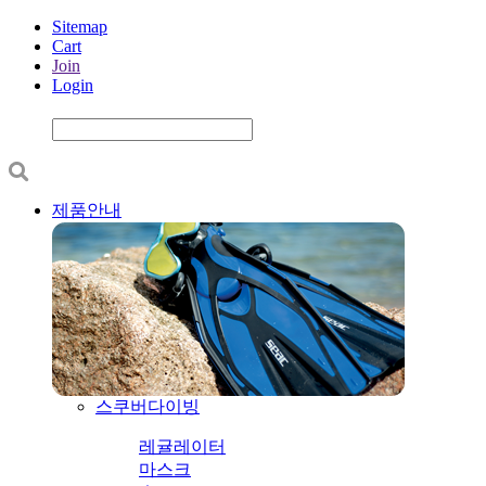
Sitemap
Cart
Join
Login
제품안내
스쿠버다이빙
레귤레이터
마스크