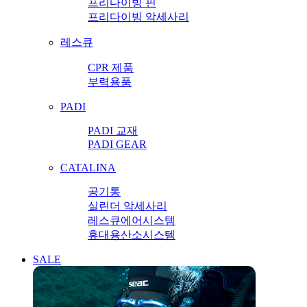
프리다이빙 핀
프리다이빙 악세사리
레스큐
CPR 제품
부력용품
PADI
PADI 교재
PADI GEAR
CATALINA
공기통
실린더 악세사리
레스큐에어시스템
휴대용산소시스템
SALE