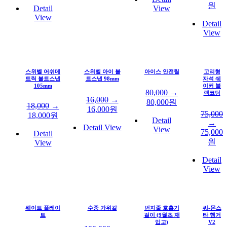
원
Detail
View
View
Detail
View
스위벨 어쉬메
스위벨 아이 볼
아이스 안전릴
고리형
트릭 볼트스냅
트스냅 98mm
자석 쉐
105mm
이커 블
80,000
→
랙코팅
16,000
→
80,000
원
18,000
→
16,000
원
75,000
18,000
원
Detail
→
Detail View
View
75,000
Detail
원
View
Detail
View
웨이트 플레이
수중 가위칼
번지줄 호흡기
씨-몬스
트
걸이 (9월초 재
타 행거
입고)
V2