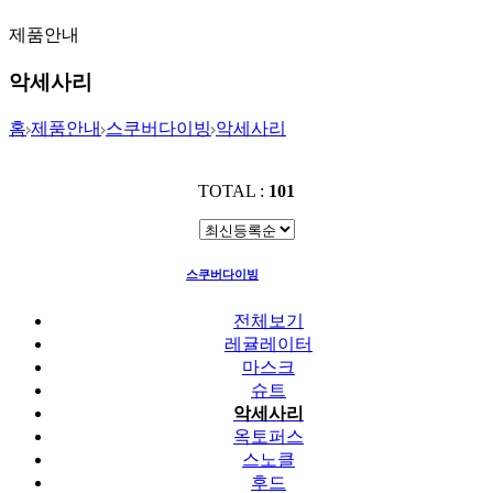
제품안내
악세사리
홈
제품안내
스쿠버다이빙
악세사리
TOTAL :
101
스쿠버다이빙
악세사리
전체보기
레귤레이터
마스크
슈트
악세사리
옥토퍼스
스노클
후드