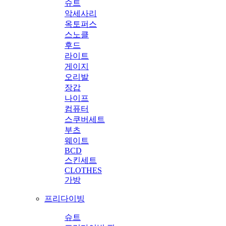
슈트
악세사리
옥토퍼스
스노클
후드
라이트
게이지
오리발
장갑
나이프
컴퓨터
스쿠버세트
부츠
웨이트
BCD
스킨세트
CLOTHES
가방
프리다이빙
슈트