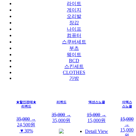
라이트
게이지
오리발
장갑
나이프
컴퓨터
스쿠버세트
부츠
웨이트
BCD
스킨세트
CLOTHES
가방
★할인판매★
리퀴드
액션스노클
아멕스
리퀴드
스노클
35,000
→
15,000
→
35,000
→
15,000
35,000
원
15,000
원
→
24,500
원
15,000
▼30%
Detail View
원