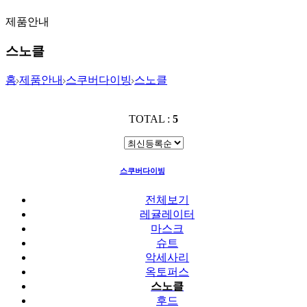
제품안내
스노클
홈
제품안내
스쿠버다이빙
스노클
TOTAL :
5
스쿠버다이빙
스노클
전체보기
레귤레이터
마스크
슈트
악세사리
옥토퍼스
스노클
후드