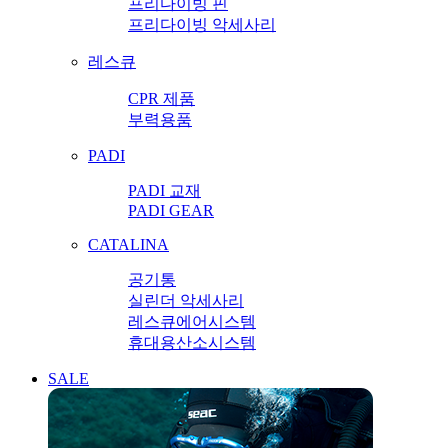
프리다이빙 핀
프리다이빙 악세사리
레스큐
CPR 제품
부력용품
PADI
PADI 교재
PADI GEAR
CATALINA
공기통
실린더 악세사리
레스큐에어시스템
휴대용산소시스템
SALE