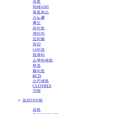
슈트
악세사리
옥토퍼스
스노클
후드
라이트
게이지
오리발
장갑
나이프
컴퓨터
스쿠버세트
부츠
웨이트
BCD
스킨세트
CLOTHES
가방
프리다이빙
슈트