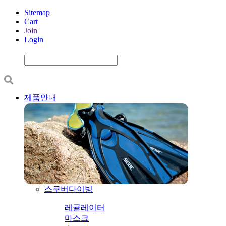
Sitemap
Cart
Join
Login
제품안내
스쿠버다이빙
레귤레이터
마스크