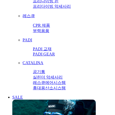
프리다이빙 핀
프리다이빙 악세사리
레스큐
CPR 제품
부력용품
PADI
PADI 교재
PADI GEAR
CATALINA
공기통
실린더 악세사리
레스큐에어시스템
휴대용산소시스템
SALE