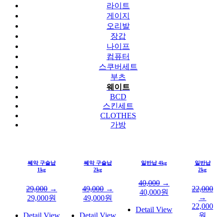
라이트
게이지
오리발
장갑
나이프
컴퓨터
스쿠버세트
부츠
웨이트
BCD
스킨세트
CLOTHES
가방
쎄악 구슬납
쎄악 구슬납
일반납 4kg
일반납
1kg
2kg
2kg
40,000
→
29,000
→
49,000
→
22,000
40,000
원
→
29,000
원
49,000
원
22,000
Detail View
Detail View
Detail View
원