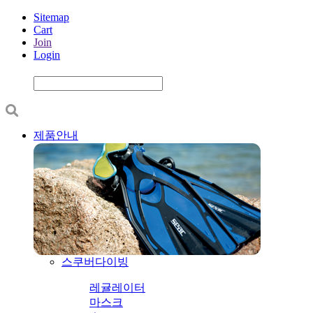
Sitemap
Cart
Join
Login
제품안내
스쿠버다이빙
레귤레이터
마스크