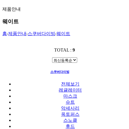
제품안내
웨이트
홈
제품안내
스쿠버다이빙
웨이트
TOTAL :
9
스쿠버다이빙
웨이트
전체보기
레귤레이터
마스크
슈트
악세사리
옥토퍼스
스노클
후드