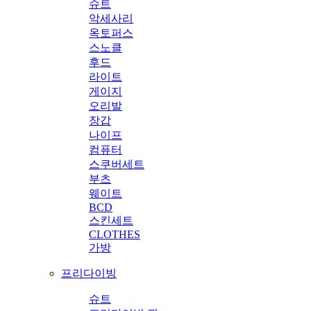
슈트
악세사리
옥토퍼스
스노클
후드
라이트
게이지
오리발
장갑
나이프
컴퓨터
스쿠버세트
부츠
웨이트
BCD
스킨세트
CLOTHES
가방
프리다이빙
슈트