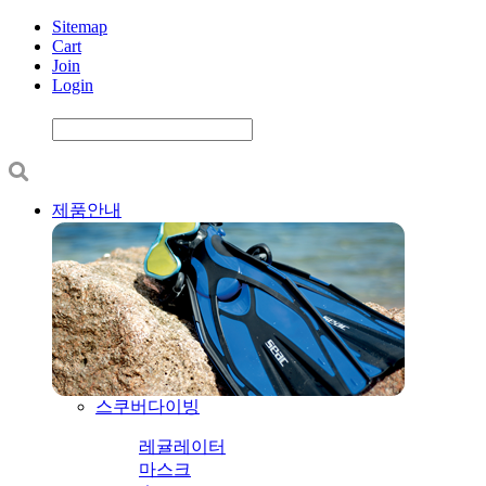
Sitemap
Cart
Join
Login
제품안내
스쿠버다이빙
레귤레이터
마스크