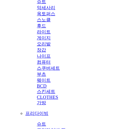
슈트
악세사리
옥토퍼스
스노클
후드
라이트
게이지
오리발
장갑
나이프
컴퓨터
스쿠버세트
부츠
웨이트
BCD
스킨세트
CLOTHES
가방
프리다이빙
슈트