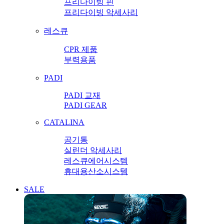
프리다이빙 핀
프리다이빙 악세사리
레스큐
CPR 제품
부력용품
PADI
PADI 교재
PADI GEAR
CATALINA
공기통
실린더 악세사리
레스큐에어시스템
휴대용산소시스템
SALE