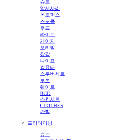
슈트
악세사리
옥토퍼스
스노클
후드
라이트
게이지
오리발
장갑
나이프
컴퓨터
스쿠버세트
부츠
웨이트
BCD
스킨세트
CLOTHES
가방
프리다이빙
슈트