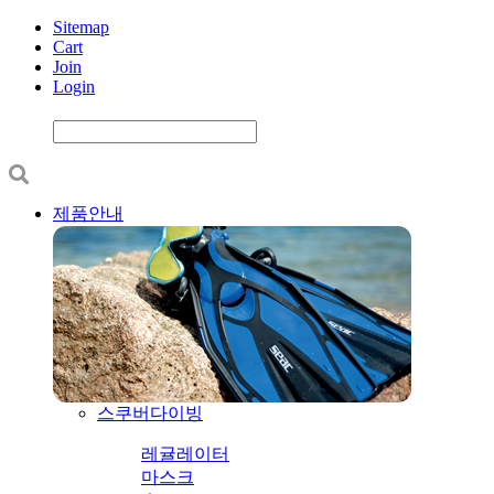
Sitemap
Cart
Join
Login
제품안내
스쿠버다이빙
레귤레이터
마스크