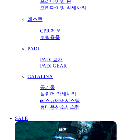
프리다이빙 핀
프리다이빙 악세사리
레스큐
CPR 제품
부력용품
PADI
PADI 교재
PADI GEAR
CATALINA
공기통
실린더 악세사리
레스큐에어시스템
휴대용산소시스템
SALE