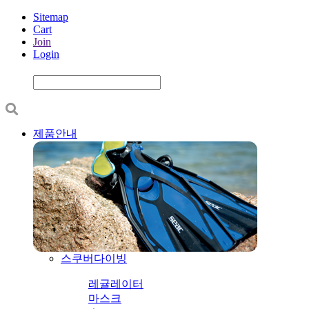
Sitemap
Cart
Join
Login
제품안내
스쿠버다이빙
레귤레이터
마스크