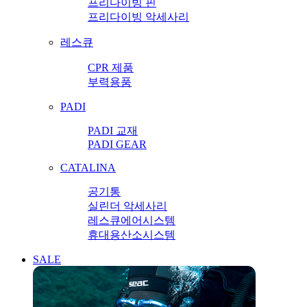
프리다이빙 핀
프리다이빙 악세사리
레스큐
CPR 제품
부력용품
PADI
PADI 교재
PADI GEAR
CATALINA
공기통
실린더 악세사리
레스큐에어시스템
휴대용산소시스템
SALE