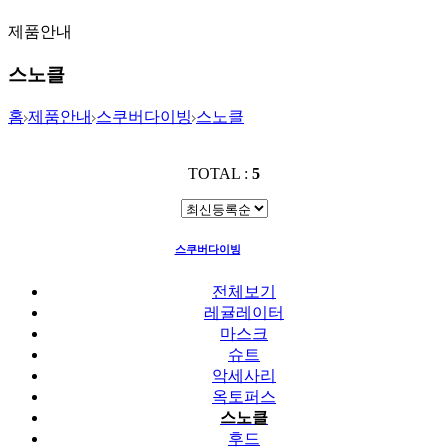
제품안내
스노클
홈
제품안내
스쿠버다이빙
스노클
TOTAL :
5
스쿠버다이빙
스노클
전체보기
레귤레이터
마스크
슈트
악세사리
옥토퍼스
스노클
후드