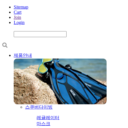
Sitemap
Cart
Join
Login
제품안내
스쿠버다이빙
레귤레이터
마스크