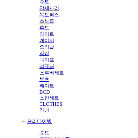
슈트
악세사리
옥토퍼스
스노클
후드
라이트
게이지
오리발
장갑
나이프
컴퓨터
스쿠버세트
부츠
웨이트
BCD
스킨세트
CLOTHES
가방
프리다이빙
슈트