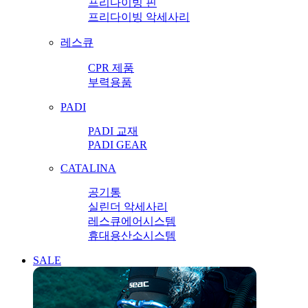
프리다이빙 핀
프리다이빙 악세사리
레스큐
CPR 제품
부력용품
PADI
PADI 교재
PADI GEAR
CATALINA
공기통
실린더 악세사리
레스큐에어시스템
휴대용산소시스템
SALE