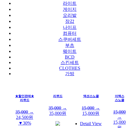
라이트
게이지
오리발
장갑
나이프
컴퓨터
스쿠버세트
부츠
웨이트
BCD
스킨세트
CLOTHES
가방
★할인판매★
리퀴드
액션스노클
아멕스
리퀴드
스노클
35,000
→
15,000
→
35,000
→
15,000
35,000
원
15,000
원
→
24,500
원
15,000
▼30%
Detail View
원