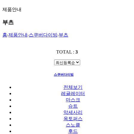
제품안내
부츠
홈
제품안내
스쿠버다이빙
부츠
TOTAL :
3
스쿠버다이빙
부츠
전체보기
레귤레이터
마스크
슈트
악세사리
옥토퍼스
스노클
후드