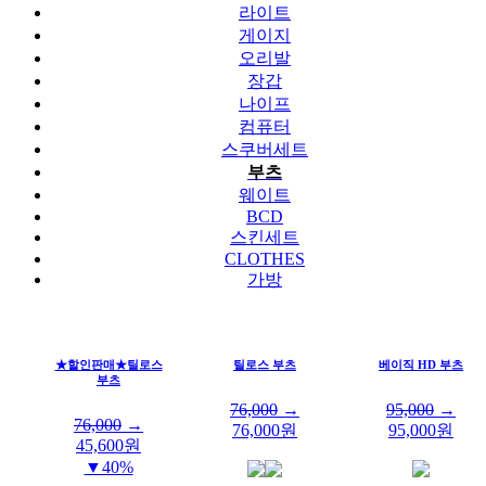
라이트
게이지
오리발
장갑
나이프
컴퓨터
스쿠버세트
부츠
웨이트
BCD
스킨세트
CLOTHES
가방
★할인판매★틸로스
틸로스 부츠
베이직 HD 부츠
부츠
76,000
→
95,000
→
76,000
→
76,000
원
95,000
원
45,600
원
▼40%