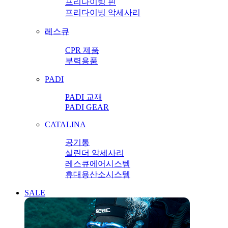
프리다이빙 핀
프리다이빙 악세사리
레스큐
CPR 제품
부력용품
PADI
PADI 교재
PADI GEAR
CATALINA
공기통
실린더 악세사리
레스큐에어시스템
휴대용산소시스템
SALE