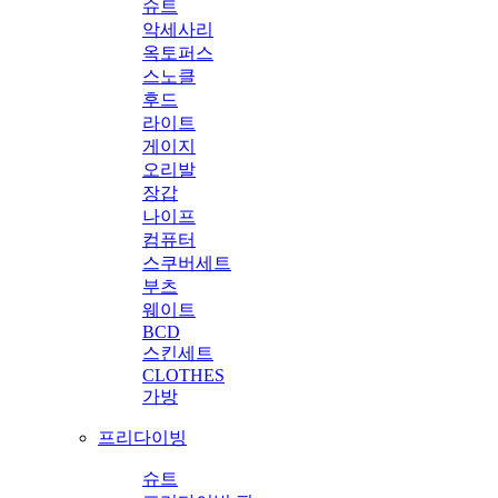
슈트
악세사리
옥토퍼스
스노클
후드
라이트
게이지
오리발
장갑
나이프
컴퓨터
스쿠버세트
부츠
웨이트
BCD
스킨세트
CLOTHES
가방
프리다이빙
슈트