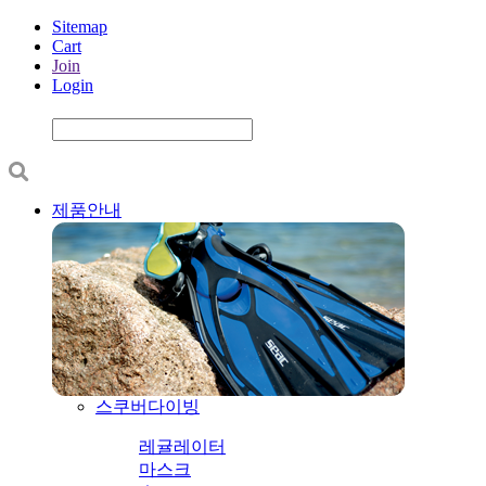
Sitemap
Cart
Join
Login
제품안내
스쿠버다이빙
레귤레이터
마스크