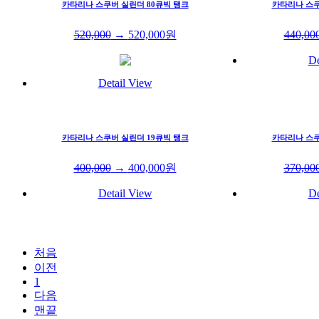
카타리나 스쿠버 실린더 80큐빅 탱크
카타리나 스쿠
520,000
→
520,000
원
440,00
De
Detail View
카타리나 스쿠버 실린더 19큐빅 탱크
카타리나 스쿠
400,000
→
400,000
원
370,00
Detail View
De
처음
이전
1
다음
맨끝