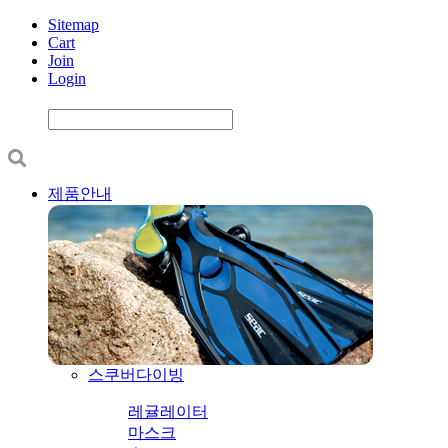
Sitemap
Cart
Join
Login
제품안내
스쿠버다이빙
레귤레이터
마스크