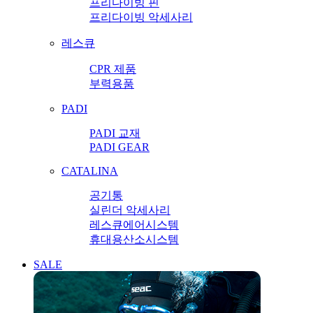
프리다이빙 핀
프리다이빙 악세사리
레스큐
CPR 제품
부력용품
PADI
PADI 교재
PADI GEAR
CATALINA
공기통
실린더 악세사리
레스큐에어시스템
휴대용산소시스템
SALE