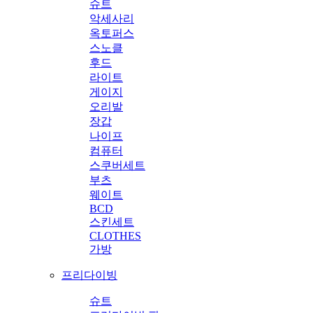
슈트
악세사리
옥토퍼스
스노클
후드
라이트
게이지
오리발
장갑
나이프
컴퓨터
스쿠버세트
부츠
웨이트
BCD
스킨세트
CLOTHES
가방
프리다이빙
슈트