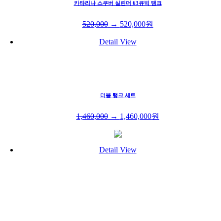
카타리나 스쿠버 실린더 63큐빅 탱크
520,000
→
520,000
원
Detail View
더블 탱크 세트
1,460,000
→
1,460,000
원
Detail View