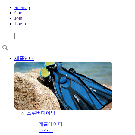
Sitemap
Cart
Join
Login
제품안내
스쿠버다이빙
레귤레이터
마스크