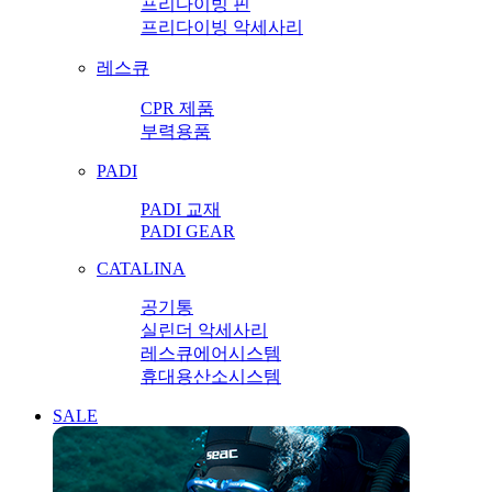
프리다이빙 핀
프리다이빙 악세사리
레스큐
CPR 제품
부력용품
PADI
PADI 교재
PADI GEAR
CATALINA
공기통
실린더 악세사리
레스큐에어시스템
휴대용산소시스템
SALE