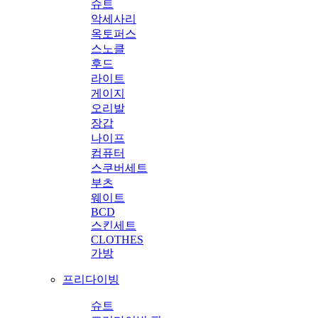
슈트
악세사리
옥토퍼스
스노클
후드
라이트
게이지
오리발
장갑
나이프
컴퓨터
스쿠버세트
부츠
웨이트
BCD
스킨세트
CLOTHES
가방
프리다이빙
슈트