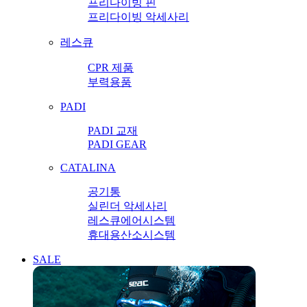
프리다이빙 핀
프리다이빙 악세사리
레스큐
CPR 제품
부력용품
PADI
PADI 교재
PADI GEAR
CATALINA
공기통
실린더 악세사리
레스큐에어시스템
휴대용산소시스템
SALE