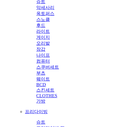
슈트
악세사리
옥토퍼스
스노클
후드
라이트
게이지
오리발
장갑
나이프
컴퓨터
스쿠버세트
부츠
웨이트
BCD
스킨세트
CLOTHES
가방
프리다이빙
슈트