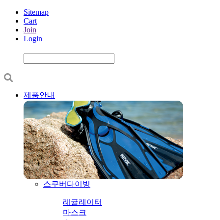
Sitemap
Cart
Join
Login
제품안내
스쿠버다이빙
레귤레이터
마스크