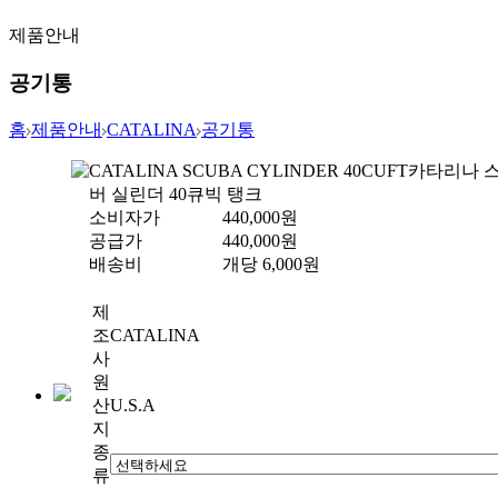
제품안내
공기통
홈
제품안내
CATALINA
공기통
CATALINA SCUBA CYLINDER 40CUFT
카타리나 
버 실린더 40큐빅 탱크
소비자가
440,000
원
공급가
440,000
원
배송비
개당
6,000
원
제
조
CATALINA
사
원
산
U.S.A
지
종
류