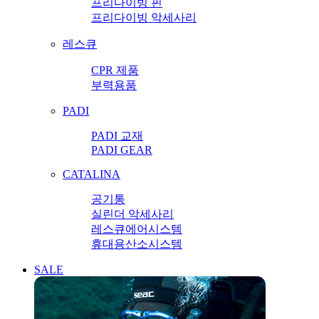
프리다이빙 핀
프리다이빙 악세사리
레스큐
CPR 제품
부력용품
PADI
PADI 교재
PADI GEAR
CATALINA
공기통
실린더 악세사리
레스큐에어시스템
휴대용산소시스템
SALE