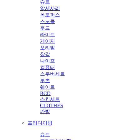
슈트
악세사리
옥토퍼스
스노클
후드
라이트
게이지
오리발
장갑
나이프
컴퓨터
스쿠버세트
부츠
웨이트
BCD
스킨세트
CLOTHES
가방
프리다이빙
슈트