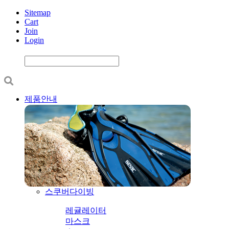
Sitemap
Cart
Join
Login
제품안내
스쿠버다이빙
레귤레이터
마스크