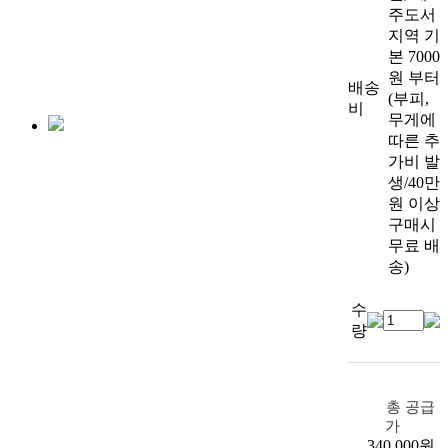
주도서
지역 기
본 7000
원 부터
배송
(부피,
비
무게에
따른 추
가비 발
생/40만
원 이상
구매시
무료 배
송)
수
량
총 공급
가
340,000
원