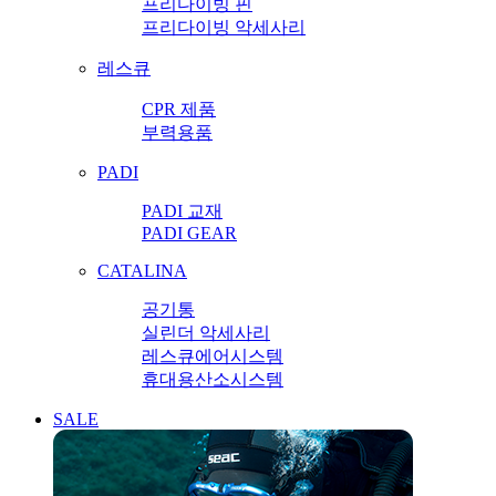
프리다이빙 핀
프리다이빙 악세사리
레스큐
CPR 제품
부력용품
PADI
PADI 교재
PADI GEAR
CATALINA
공기통
실린더 악세사리
레스큐에어시스템
휴대용산소시스템
SALE