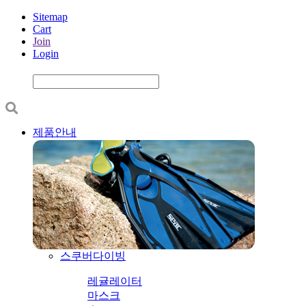
Sitemap
Cart
Join
Login
제품안내
스쿠버다이빙
레귤레이터
마스크