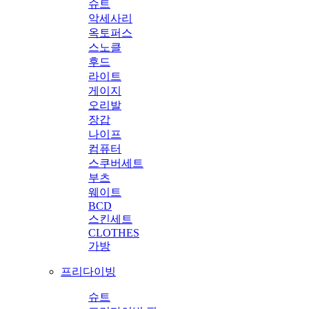
슈트
악세사리
옥토퍼스
스노클
후드
라이트
게이지
오리발
장갑
나이프
컴퓨터
스쿠버세트
부츠
웨이트
BCD
스킨세트
CLOTHES
가방
프리다이빙
슈트