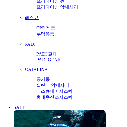
프리다이빙 핀
프리다이빙 악세사리
레스큐
CPR 제품
부력용품
PADI
PADI 교재
PADI GEAR
CATALINA
공기통
실린더 악세사리
레스큐에어시스템
휴대용산소시스템
SALE