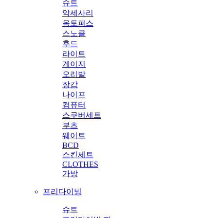
슈트
악세사리
옥토퍼스
스노클
후드
라이트
게이지
오리발
장갑
나이프
컴퓨터
스쿠버세트
부츠
웨이트
BCD
스킨세트
CLOTHES
가방
프리다이빙
슈트