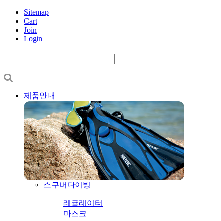
Sitemap
Cart
Join
Login
제품안내
스쿠버다이빙
레귤레이터
마스크