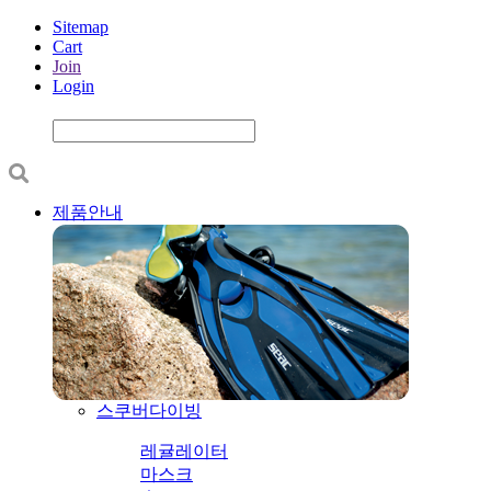
Sitemap
Cart
Join
Login
제품안내
스쿠버다이빙
레귤레이터
마스크