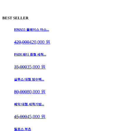
BEST SELLER
HMA55 풀페이스 마스...
420,000
420,000
원
PADI 패디 중형 세척...
35,000
35,000
원
살루스 대형 방수백...
80,000
80,000
원
쎄악 대형 세척가방...
45,000
45,000
원
틸로스 부츠