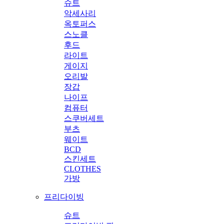
슈트
악세사리
옥토퍼스
스노클
후드
라이트
게이지
오리발
장갑
나이프
컴퓨터
스쿠버세트
부츠
웨이트
BCD
스킨세트
CLOTHES
가방
프리다이빙
슈트