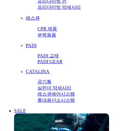
프리다이빙 핀
프리다이빙 악세사리
레스큐
CPR 제품
부력용품
PADI
PADI 교재
PADI GEAR
CATALINA
공기통
실린더 악세사리
레스큐에어시스템
휴대용산소시스템
SALE