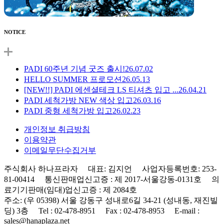
NOTICE
PADI 60주년 기념 굿즈 출시!
26.07.02
HELLO SUMMER 프로모션
26.05.13
[NEW!!] PADI 에센셜테크 LS 티셔츠 입고 ...
26.04.21
PADI 세척가방 NEW 색상 입고
26.03.16
PADI 중형 세척가방 입고
26.02.23
개인정보 취급방침
이용약관
이메일무단수집거부
주식회사 하나프라자 대표: 김지언 사업자등록번호: 253-
81-00414 통신판매업신고증 : 제 2017-서울강동-0131호 의
료기기판매(임대)업신고증 : 제 2084호
주소: (우 05398) 서울 강동구 성내로6길 34-21 (성내동, 재진빌
딩) 3층 Tel : 02-478-8951 Fax : 02-478-8953 E-mail :
sales@hanaplaza.net