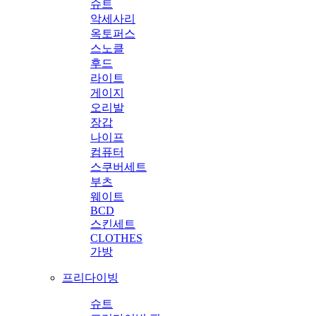
슈트
악세사리
옥토퍼스
스노클
후드
라이트
게이지
오리발
장갑
나이프
컴퓨터
스쿠버세트
부츠
웨이트
BCD
스킨세트
CLOTHES
가방
프리다이빙
슈트