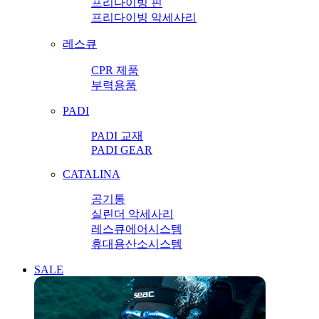
프리다이빙 핀
프리다이빙 악세사리
레스큐
CPR 제품
부력용품
PADI
PADI 교재
PADI GEAR
CATALINA
공기통
실린더 악세사리
레스큐에어시스템
휴대용산소시스템
SALE