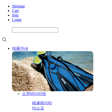
Sitemap
Cart
Join
Login
제품안내
스쿠버다이빙
레귤레이터
마스크