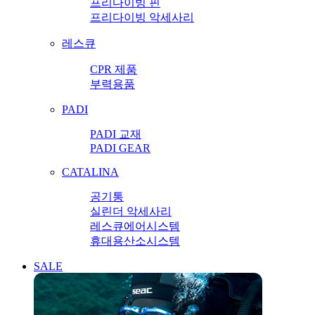
프리다이빙 핀
프리다이빙 악세사리
레스큐
CPR 제품
부력용품
PADI
PADI 교재
PADI GEAR
CATALINA
공기통
실린더 악세사리
레스큐에어시스템
휴대용산소시스템
SALE