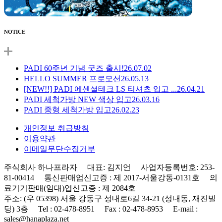
NOTICE
PADI 60주년 기념 굿즈 출시!
26.07.02
HELLO SUMMER 프로모션
26.05.13
[NEW!!] PADI 에센셜테크 LS 티셔츠 입고 ...
26.04.21
PADI 세척가방 NEW 색상 입고
26.03.16
PADI 중형 세척가방 입고
26.02.23
개인정보 취급방침
이용약관
이메일무단수집거부
주식회사 하나프라자 대표: 김지언 사업자등록번호: 253-
81-00414 통신판매업신고증 : 제 2017-서울강동-0131호 의
료기기판매(임대)업신고증 : 제 2084호
주소: (우 05398) 서울 강동구 성내로6길 34-21 (성내동, 재진빌
딩) 3층 Tel : 02-478-8951 Fax : 02-478-8953 E-mail :
sales@hanaplaza.net