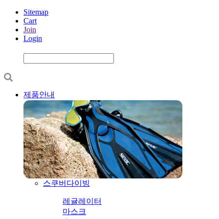
Sitemap
Cart
Join
Login
제품안내
스쿠버다이빙
레귤레이터
마스크