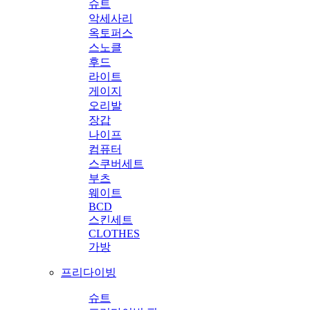
슈트
악세사리
옥토퍼스
스노클
후드
라이트
게이지
오리발
장갑
나이프
컴퓨터
스쿠버세트
부츠
웨이트
BCD
스킨세트
CLOTHES
가방
프리다이빙
슈트