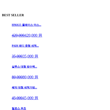
BEST SELLER
HMA55 풀페이스 마스...
420,000
420,000
원
PADI 패디 중형 세척...
35,000
35,000
원
살루스 대형 방수백...
80,000
80,000
원
쎄악 대형 세척가방...
45,000
45,000
원
틸로스 부츠