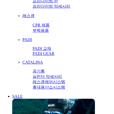
프리다이빙 핀
프리다이빙 악세사리
레스큐
CPR 제품
부력용품
PADI
PADI 교재
PADI GEAR
CATALINA
공기통
실린더 악세사리
레스큐에어시스템
휴대용산소시스템
SALE