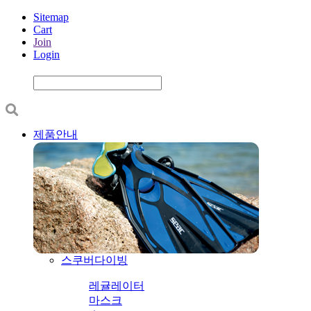
Sitemap
Cart
Join
Login
제품안내
스쿠버다이빙
레귤레이터
마스크