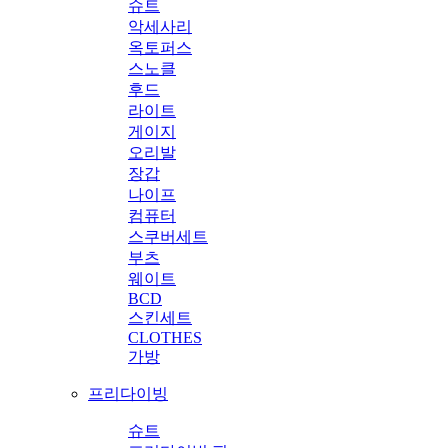
슈트
악세사리
옥토퍼스
스노클
후드
라이트
게이지
오리발
장갑
나이프
컴퓨터
스쿠버세트
부츠
웨이트
BCD
스킨세트
CLOTHES
가방
프리다이빙
슈트