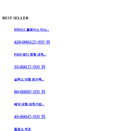
BEST SELLER
HMA55 풀페이스 마스...
420,000
420,000
원
PADI 패디 중형 세척...
35,000
35,000
원
살루스 대형 방수백...
80,000
80,000
원
쎄악 대형 세척가방...
45,000
45,000
원
틸로스 부츠