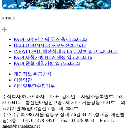
NOTICE
PADI 60주년 기념 굿즈 출시!
26.07.02
HELLO SUMMER 프로모션
26.05.13
[NEW!!] PADI 에센셜테크 LS 티셔츠 입고 ...
26.04.21
PADI 세척가방 NEW 색상 입고
26.03.16
PADI 중형 세척가방 입고
26.02.23
개인정보 취급방침
이용약관
이메일무단수집거부
주식회사 하나프라자 대표: 김지언 사업자등록번호: 253-
81-00414 통신판매업신고증 : 제 2017-서울강동-0131호 의
료기기판매(임대)업신고증 : 제 2084호
주소: (우 05398) 서울 강동구 성내로6길 34-21 (성내동, 재진빌
딩) 3층 Tel : 02-478-8951 Fax : 02-478-8953 E-mail :
sales@hanaplaza.net