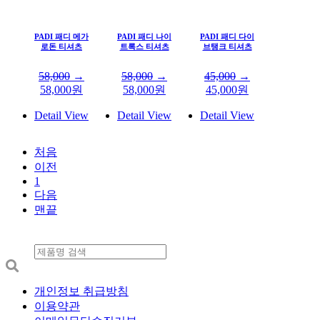
PADI 패디 메가
PADI 패디 나이
PADI 패디 다이
로돈 티셔츠
트록스 티셔츠
브탱크 티셔츠
58,000
→
58,000
→
45,000
→
58,000
원
58,000
원
45,000
원
Detail View
Detail View
Detail View
처음
이전
1
다음
맨끝
개인정보 취급방침
이용약관