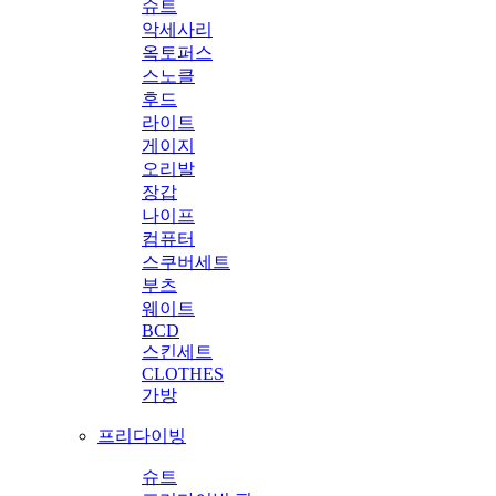
슈트
악세사리
옥토퍼스
스노클
후드
라이트
게이지
오리발
장갑
나이프
컴퓨터
스쿠버세트
부츠
웨이트
BCD
스킨세트
CLOTHES
가방
프리다이빙
슈트