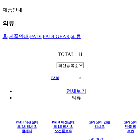
제품안내
의류
홈
제품안내
PADI
PADI GEAR
의류
TOTAL :
11
PADI
PADI GEAR
>
의류
전체보기
의류
PADI 에센셜테
PADI 에센셜테
고래상어 긴팔
고래상어
크 LS 티셔츠
크 LS 티셔츠
티셔츠
반팔 티
클래식
오션플로우
셔츠
69,000
→