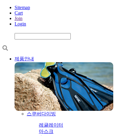
Sitemap
Cart
Join
Login
제품안내
스쿠버다이빙
레귤레이터
마스크