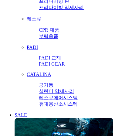
프리다이빙 핀
프리다이빙 악세사리
레스큐
CPR 제품
부력용품
PADI
PADI 교재
PADI GEAR
CATALINA
공기통
실린더 악세사리
레스큐에어시스템
휴대용산소시스템
SALE