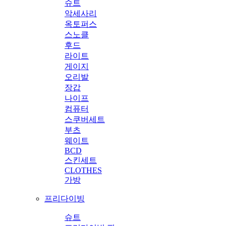
슈트
악세사리
옥토퍼스
스노클
후드
라이트
게이지
오리발
장갑
나이프
컴퓨터
스쿠버세트
부츠
웨이트
BCD
스킨세트
CLOTHES
가방
프리다이빙
슈트