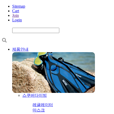
Sitemap
Cart
Join
Login
제품안내
스쿠버다이빙
레귤레이터
마스크