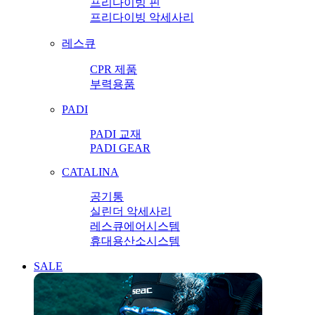
프리다이빙 핀
프리다이빙 악세사리
레스큐
CPR 제품
부력용품
PADI
PADI 교재
PADI GEAR
CATALINA
공기통
실린더 악세사리
레스큐에어시스템
휴대용산소시스템
SALE