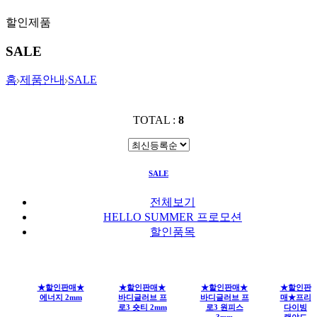
할인제품
SALE
홈
제품안내
SALE
TOTAL :
8
SALE
전체보기
HELLO SUMMER 프로모션
할인품목
★할인판매★
★할인판매★
★할인판매★
★할인판
에너지 2mm
바디글러브 프
바디글러브 프
매★프리
로3 숏티 2mm
로3 원피스
다이빙
3mm
랜야드