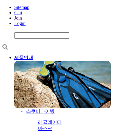
Sitemap
Cart
Join
Login
제품안내
스쿠버다이빙
레귤레이터
마스크