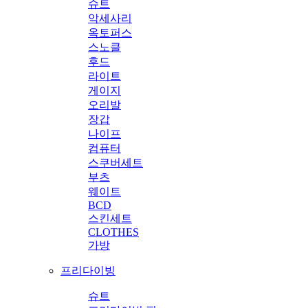
슈트
악세사리
옥토퍼스
스노클
후드
라이트
게이지
오리발
장갑
나이프
컴퓨터
스쿠버세트
부츠
웨이트
BCD
스킨세트
CLOTHES
가방
프리다이빙
슈트