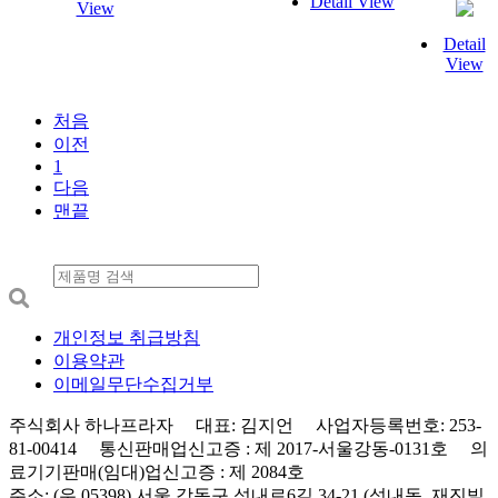
Detail View
View
Detail
View
처음
이전
1
다음
맨끝
개인정보 취급방침
이용약관
이메일무단수집거부
주식회사 하나프라자 대표: 김지언 사업자등록번호: 253-
81-00414 통신판매업신고증 : 제 2017-서울강동-0131호 의
료기기판매(임대)업신고증 : 제 2084호
주소: (우 05398) 서울 강동구 성내로6길 34-21 (성내동, 재진빌