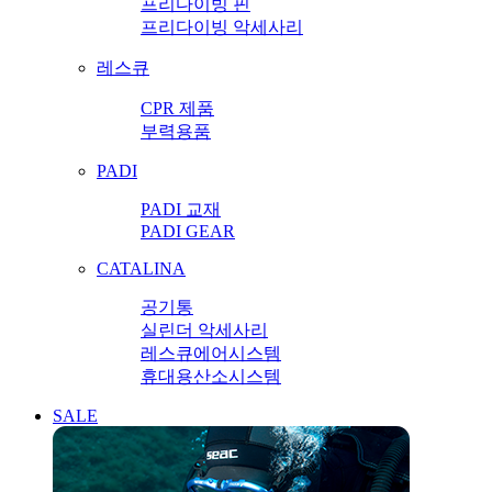
프리다이빙 핀
프리다이빙 악세사리
레스큐
CPR 제품
부력용품
PADI
PADI 교재
PADI GEAR
CATALINA
공기통
실린더 악세사리
레스큐에어시스템
휴대용산소시스템
SALE