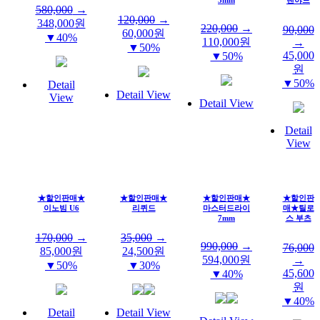
580,000
→
120,000
→
348,000
원
220,000
→
90,000
60,000
원
▼40%
110,000
원
→
▼50%
45,000
▼50%
원
▼50%
Detail
Detail View
View
Detail View
Detail
View
★할인판매★
★할인판매★
★할인판매★
★할인판
이노빔 U6
리퀴드
마스터드라이
매★틸로
7mm
스 부츠
170,000
→
35,000
→
990,000
→
76,000
85,000
원
24,500
원
594,000
원
→
▼50%
▼30%
45,600
▼40%
원
▼40%
Detail
Detail View