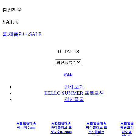
할인제품
SALE
홈
제품안내
SALE
TOTAL :
8
SALE
전체보기
HELLO SUMMER 프로모션
할인품목
★할인판매★
★할인판매★
★할인판매★
★할인판
에너지 2mm
바디글러브 프
바디글러브 프
매★프리
로3 숏티 2mm
로3 원피스
다이빙
3mm
랜야드