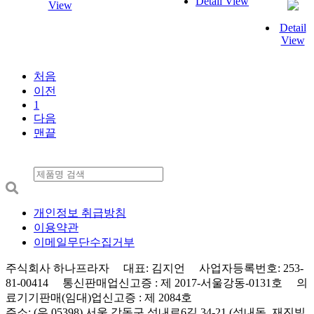
Detail View
View
Detail
View
처음
이전
1
다음
맨끝
개인정보 취급방침
이용약관
이메일무단수집거부
주식회사 하나프라자 대표: 김지언 사업자등록번호: 253-
81-00414 통신판매업신고증 : 제 2017-서울강동-0131호 의
료기기판매(임대)업신고증 : 제 2084호
주소: (우 05398) 서울 강동구 성내로6길 34-21 (성내동, 재진빌