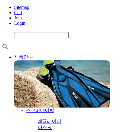
Sitemap
Cart
Join
Login
제품안내
스쿠버다이빙
레귤레이터
마스크