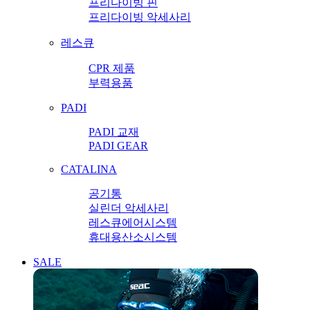
프리다이빙 핀
프리다이빙 악세사리
레스큐
CPR 제품
부력용품
PADI
PADI 교재
PADI GEAR
CATALINA
공기통
실린더 악세사리
레스큐에어시스템
휴대용산소시스템
SALE