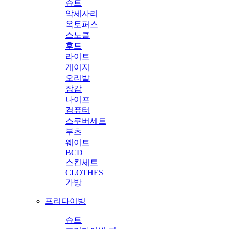
슈트
악세사리
옥토퍼스
스노클
후드
라이트
게이지
오리발
장갑
나이프
컴퓨터
스쿠버세트
부츠
웨이트
BCD
스킨세트
CLOTHES
가방
프리다이빙
슈트