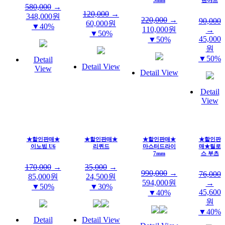
580,000
→
120,000
→
348,000
원
220,000
→
90,000
60,000
원
▼40%
110,000
원
→
▼50%
45,000
▼50%
원
▼50%
Detail
Detail View
View
Detail View
Detail
View
★할인판매★
★할인판매★
★할인판매★
★할인판
이노빔 U6
리퀴드
마스터드라이
매★틸로
7mm
스 부츠
170,000
→
35,000
→
990,000
→
76,000
85,000
원
24,500
원
594,000
원
→
▼50%
▼30%
45,600
▼40%
원
▼40%
Detail
Detail View