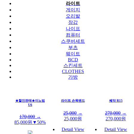
라이트
게이지
오리발
장갑
나이프
컴퓨터
스쿠버세트
부츠
웨이트
BCD
스킨세트
CLOTHES
가방
★할인판매★이노빔
라이트 손목밴드
쎄악 R15
U6
25,000
→
270,000
→
170,000
→
25,000
원
270,000
원
85,000
원
▼50%
Detail View
Detail View