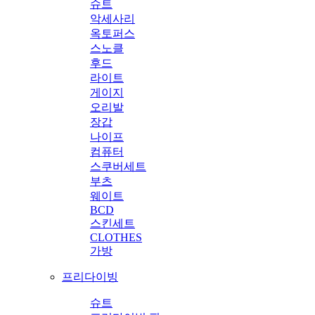
슈트
악세사리
옥토퍼스
스노클
후드
라이트
게이지
오리발
장갑
나이프
컴퓨터
스쿠버세트
부츠
웨이트
BCD
스킨세트
CLOTHES
가방
프리다이빙
슈트