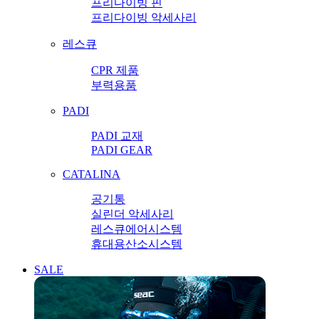
프리다이빙 핀
프리다이빙 악세사리
레스큐
CPR 제품
부력용품
PADI
PADI 교재
PADI GEAR
CATALINA
공기통
실린더 악세사리
레스큐에어시스템
휴대용산소시스템
SALE