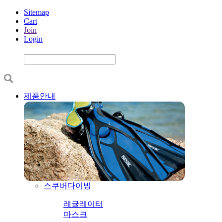
Sitemap
Cart
Join
Login
제품안내
스쿠버다이빙
레귤레이터
마스크